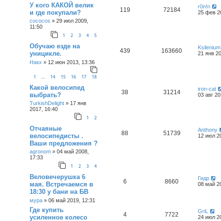
У кого КАКОЙ велик
r0n!n
119
72184
и где покупали?
25 фев 2
cococos
»
29 июл 2009,
11:50
1
2
3
4
5
Обучаю езде на
Ksilenium
439
163660
уницикле.
21 янв 20
Накх
»
12 июн 2013, 13:36
1
14
15
16
17
18
…
Какой велосипед
iron-cat
38
31214
выбрать?
03 авг 20
TurkishDelight
»
17 янв
2017, 16:40
1
2
Отчаяные
Anthony
88
51739
велосипедисты .
12 июл 2
Ваши предложения ?
agronom
»
04 май 2008,
17:33
1
2
3
4
Веловечерушка 6
Гидр
6
8660
мая. Встречаемся в
08 май 2
18:30 у бани на БВ
мура
»
06 май 2019, 12:31
Где купить
GriL
4
7722
усиленное колесо
24 июл 2