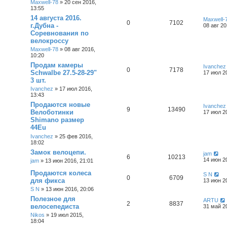
Maxwell-78
»
20 сен 2016,
13:55
14 августа 2016.
Maxwell-
0
7102
г.Дубна -
08 авг 20
Соревнования по
велокроссу
Maxwell-78
»
08 авг 2016,
10:20
Продам камеры
Ivanchez
0
7178
Schwalbe 27.5-28-29"
17 июл 2
3 шт.
Ivanchez
»
17 июл 2016,
13:43
Продаются новые
Ivanchez
9
13490
Велоботинки
17 июл 2
Shimano размер
44Eu
Ivanchez
»
25 фев 2016,
18:02
Замок велоцепи.
jam
6
10213
14 июн 2
jam
»
13 июн 2016, 21:01
Продаются колеса
S N
0
6709
для фикса
13 июн 2
S N
»
13 июн 2016, 20:06
Полезное для
ARTU
2
8837
велосепедиста
31 май 20
Nikos
»
19 июл 2015,
18:04