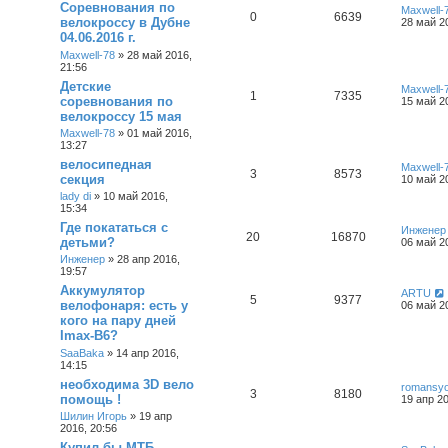
Соревнования по
Maxwell-
0
6639
велокроссу в Дубне
28 май 2
04.06.2016 г.
Maxwell-78
»
28 май 2016,
21:56
Детские
Maxwell-
1
7335
соревнования по
15 май 2
велокроссу 15 мая
Maxwell-78
»
01 май 2016,
13:27
велосипедная
Maxwell-
3
8573
секция
10 май 2
lady di
»
10 май 2016,
15:34
Где покататься с
Инженер
20
16870
детьми?
06 май 2
Инженер
»
28 апр 2016,
19:57
Аккумулятор
ARTU
5
9377
велофонаря: есть у
06 май 2
кого на пару дней
Imax-B6?
SaaBaka
»
14 апр 2016,
14:15
необходима 3D вело
romansy
3
8180
помощь !
19 апр 20
Шилин Игорь
»
19 апр
2016, 20:56
Купил бы МТБ