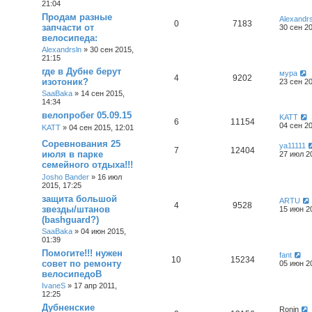
21:04
Продам разные
Alexandrs
0
7183
запчасти от
30 сен 20
велосипеда:
Alexandrsln
»
30 сен 2015,
21:15
где в Дубне берут
мура
4
9202
изотоник?
23 сен 20
SaaBaka
»
14 сен 2015,
14:34
велопробег 05.09.15
KATT
6
11154
04 сен 20
KATT
»
04 сен 2015, 12:01
Соревнования 25
ya11111
7
12404
июля в парке
27 июл 2
семейного отдыха!!!
Josho Bander
»
16 июл
2015, 17:25
защита большой
ARTU
4
9528
звезды/штанов
15 июн 2
(bashguard?)
SaaBaka
»
04 июн 2015,
01:39
Помогите!!! нужен
fant
10
15234
совет по ремонту
05 июн 2
велосипедоВ
IvaneS
»
17 апр 2011,
12:25
Дубненские
Ronin