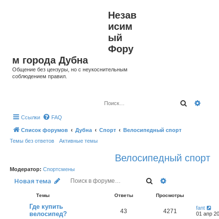
Незав
исим
ый
Фору
м города Дубна
Общение без цензуры, но с неукоснительным
соблюдением правил.
Поиск
Расш
Ссылки
FAQ
Список форумов
Дубна
Спорт
Велосипедный спорт
Темы без ответов
Активные темы
Велосипедный спорт
Модератор:
Спортсмены
Поиск
Расширенный п
Новая тема
Темы
Ответы
Просмотры
Где купить
fant
43
4271
велосипед?
01 апр 20