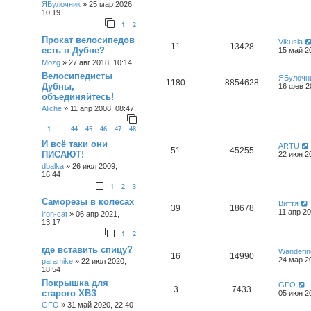
ЯБулочник
»
25 мар 2026,
10:19
1
2
Прокат велосипедов
Vikusia
11
13428
есть в Дубне?
15 май 2
Mozg
»
27 авг 2018, 10:14
Велосипедисты
ЯБулочн
1180
8854628
Дубны,
16 фев 2
объединяйтесь!
Aliche
»
11 апр 2008, 08:47
1
44
45
46
47
48
…
И всё таки они
ARTU
51
45255
ПИСАЮТ!
22 июн 2
dbalka
»
26 июл 2009,
16:44
1
2
3
Саморезы в колесах
Виття
39
18678
11 апр 20
iron-cat
»
06 апр 2021,
13:17
1
2
где вставить спицу?
Wanderin
16
14990
24 мар 2
paramike
»
22 июл 2020,
18:54
Покрышка для
GFO
3
7433
старого ХВЗ
05 июн 2
GFO
»
31 май 2020, 22:40