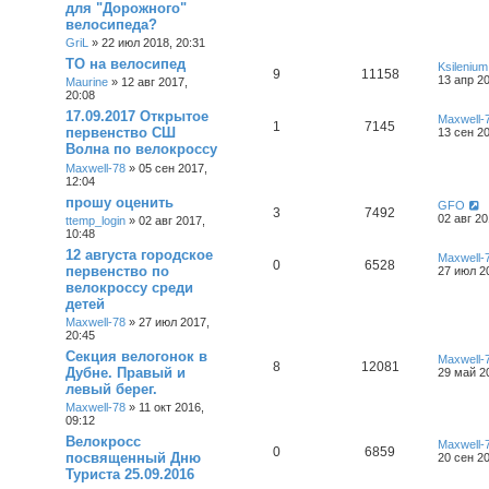
для "Дорожного"
велосипеда?
GriL
»
22 июл 2018, 20:31
ТО на велосипед
Ksilenium
9
11158
13 апр 20
Maurine
»
12 авг 2017,
20:08
17.09.2017 Открытое
Maxwell-
1
7145
первенство СШ
13 сен 20
Волна по велокроссу
Maxwell-78
»
05 сен 2017,
12:04
прошу оценить
GFO
3
7492
02 авг 20
ttemp_login
»
02 авг 2017,
10:48
12 августа городское
Maxwell-
0
6528
первенство по
27 июл 2
велокроссу среди
детей
Maxwell-78
»
27 июл 2017,
20:45
Секция велогонок в
Maxwell-
8
12081
Дубне. Правый и
29 май 2
левый берег.
Maxwell-78
»
11 окт 2016,
09:12
Велокросс
Maxwell-
0
6859
посвященный Дню
20 сен 20
Туриста 25.09.2016