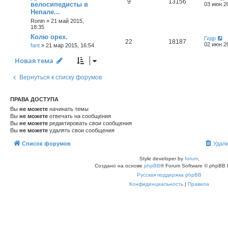
9
13156
велосипедисты в
03 июн 2
Непале...
Ronin
»
21 май 2015,
18:35
Колю орех.
Гидр
22
18187
02 июн 2
fant
»
21 мар 2015, 16:54
Новая тема
Вернуться к списку форумов
ПРАВА ДОСТУПА
Вы
не можете
начинать темы
Вы
не можете
отвечать на сообщения
Вы
не можете
редактировать свои сообщения
Вы
не можете
удалять свои сообщения
Список форумов
Удали
Style developer by
forum
,
Создано на основе
phpBB
® Forum Software © phpBB 
Русская поддержка phpBB
Конфиденциальность
|
Правила