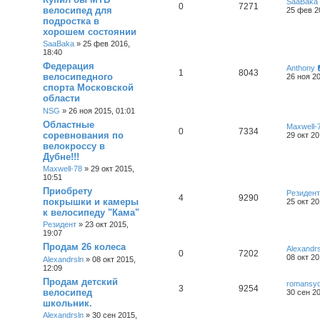
SaaBaka
0
7271
велосипед для
25 фев 2
подростка в
хорошем состоянии
SaaBaka
»
25 фев 2016,
18:40
Федерация
Anthony
1
8043
велосипедного
26 ноя 20
спорта Московской
области
NSG
»
26 ноя 2015, 01:01
Областные
Maxwell-
0
7334
соревнования по
29 окт 20
велокроссу в
Дубне!!!
Maxwell-78
»
29 окт 2015,
10:51
Приобрету
Резидент
4
9290
покрышки и камеры
25 окт 20
к велосипеду "Кама"
Резидент
»
23 окт 2015,
19:07
Продам 26 колеса
Alexandrs
0
7202
08 окт 20
Alexandrsln
»
08 окт 2015,
12:09
Продам детский
romansy
3
9254
велосипед
30 сен 20
школьник.
Alexandrsln
»
30 сен 2015,