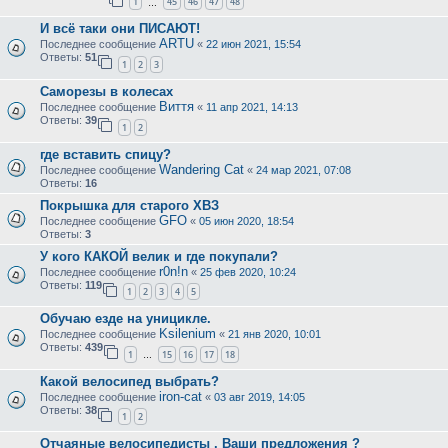
1
45
46
47
48
…
И всё таки они ПИСАЮТ!
ARTU
Последнее сообщение
«
22 июн 2021, 15:54
Ответы:
51
1
2
3
Саморезы в колесах
Виття
Последнее сообщение
«
11 апр 2021, 14:13
Ответы:
39
1
2
где вставить спицу?
Wandering Cat
Последнее сообщение
«
24 мар 2021, 07:08
Ответы:
16
Покрышка для старого ХВЗ
GFO
Последнее сообщение
«
05 июн 2020, 18:54
Ответы:
3
У кого КАКОЙ велик и где покупали?
r0n!n
Последнее сообщение
«
25 фев 2020, 10:24
Ответы:
119
1
2
3
4
5
Обучаю езде на уницикле.
Ksilenium
Последнее сообщение
«
21 янв 2020, 10:01
Ответы:
439
1
15
16
17
18
…
Какой велосипед выбрать?
iron-cat
Последнее сообщение
«
03 авг 2019, 14:05
Ответы:
38
1
2
Отчаяные велосипедисты . Ваши предложения ?