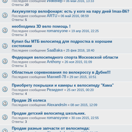
Инженер
Последнее сообщение
«
06 май 2016, 13:33
Ответы:
20
Аккумулятор велофонаря: есть у кого на пару дней Imax-B6?
ARTU
Последнее сообщение
«
06 май 2016, 08:59
Ответы:
5
необходима 3D вело помощь !
romansyone
Последнее сообщение
«
19 апр 2016, 22:25
Ответы:
3
Купил бы МТБ велосипед для подростка в хорошем
состоянии
SaaBaka
Последнее сообщение
«
25 фев 2016, 18:40
Федерация велосипедного спорта Московской области
Anthony
Последнее сообщение
«
26 ноя 2015, 01:09
Ответы:
1
Областные соревнования по велокроссу в Дубне!!!
Maxwell-78
Последнее сообщение
«
29 окт 2015, 10:51
Приобрету покрышки и камеры к велосипеду "Кама"
Резидент
Последнее сообщение
«
25 окт 2015, 00:20
Ответы:
4
Продам 26 колеса
Alexandrsln
Последнее сообщение
«
08 окт 2015, 12:09
Продам детский велосипед школьник.
romansyone
Последнее сообщение
«
30 сен 2015, 22:55
Ответы:
3
Продам разные запчасти от велосипеда: