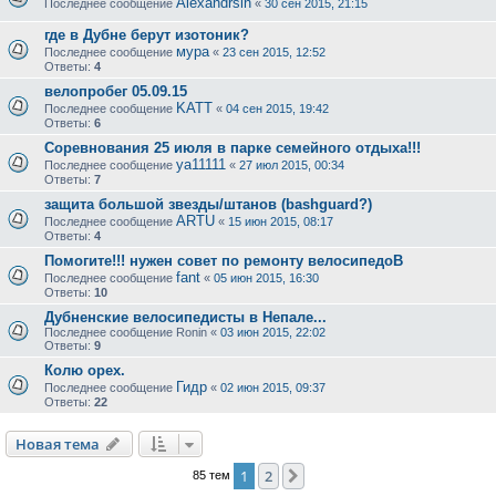
Alexandrsln
Последнее сообщение
«
30 сен 2015, 21:15
где в Дубне берут изотоник?
мура
Последнее сообщение
«
23 сен 2015, 12:52
Ответы:
4
велопробег 05.09.15
KATT
Последнее сообщение
«
04 сен 2015, 19:42
Ответы:
6
Соревнования 25 июля в парке семейного отдыха!!!
ya11111
Последнее сообщение
«
27 июл 2015, 00:34
Ответы:
7
защита большой звезды/штанов (bashguard?)
ARTU
Последнее сообщение
«
15 июн 2015, 08:17
Ответы:
4
Помогите!!! нужен совет по ремонту велосипедоВ
fant
Последнее сообщение
«
05 июн 2015, 16:30
Ответы:
10
Дубненские велосипедисты в Непале...
Последнее сообщение
Ronin
«
03 июн 2015, 22:02
Ответы:
9
Колю орех.
Гидр
Последнее сообщение
«
02 июн 2015, 09:37
Ответы:
22
Новая тема
1
2
След.
85 тем