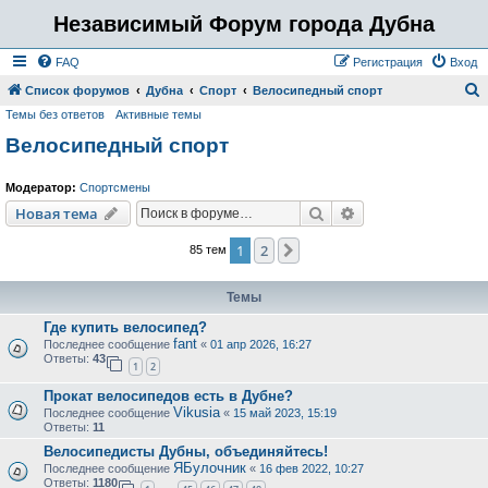
Независимый Форум города Дубна
FAQ
Регистрация
Вход
Список форумов
Дубна
Спорт
Велосипедный спорт
Темы без ответов
Активные темы
о
Велосипедный спорт
и
с
Модератор:
Спортсмены
к
Поиск
Расширенный пои
Новая тема
1
2
След.
85 тем
Темы
Где купить велосипед?
fant
Последнее сообщение
«
01 апр 2026, 16:27
Ответы:
43
1
2
Прокат велосипедов есть в Дубне?
Vikusia
Последнее сообщение
«
15 май 2023, 15:19
Ответы:
11
Велосипедисты Дубны, объединяйтесь!
ЯБулочник
Последнее сообщение
«
16 фев 2022, 10:27
Ответы:
1180