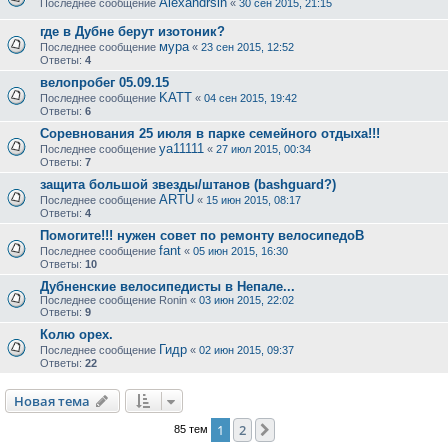
Alexandrsln
Последнее сообщение
«
30 сен 2015, 21:15
где в Дубне берут изотоник?
мура
Последнее сообщение
«
23 сен 2015, 12:52
Ответы:
4
велопробег 05.09.15
KATT
Последнее сообщение
«
04 сен 2015, 19:42
Ответы:
6
Соревнования 25 июля в парке семейного отдыха!!!
ya11111
Последнее сообщение
«
27 июл 2015, 00:34
Ответы:
7
защита большой звезды/штанов (bashguard?)
ARTU
Последнее сообщение
«
15 июн 2015, 08:17
Ответы:
4
Помогите!!! нужен совет по ремонту велосипедоВ
fant
Последнее сообщение
«
05 июн 2015, 16:30
Ответы:
10
Дубненские велосипедисты в Непале...
Последнее сообщение
Ronin
«
03 июн 2015, 22:02
Ответы:
9
Колю орех.
Гидр
Последнее сообщение
«
02 июн 2015, 09:37
Ответы:
22
Новая тема
1
2
След.
85 тем