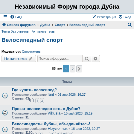
Независимый Форум города Дубна
FAQ
Регистрация
Вход
Список форумов
Дубна
Спорт
Велосипедный спорт
Темы без ответов
Активные темы
о
Велосипедный спорт
и
с
Модератор:
Спортсмены
к
Поиск
Расширенный пои
Новая тема
1
2
След.
85 тем
Темы
Где купить велосипед?
fant
Последнее сообщение
«
01 апр 2026, 16:27
Ответы:
43
1
2
Прокат велосипедов есть в Дубне?
Vikusia
Последнее сообщение
«
15 май 2023, 15:19
Ответы:
11
Велосипедисты Дубны, объединяйтесь!
ЯБулочник
Последнее сообщение
«
16 фев 2022, 10:27
Ответы:
1180