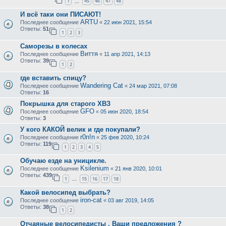
1
45
46
47
48
…
И всё таки они ПИСАЮТ!
ARTU
Последнее сообщение
«
22 июн 2021, 15:54
Ответы:
51
1
2
3
Саморезы в колесах
Виття
Последнее сообщение
«
11 апр 2021, 14:13
Ответы:
39
1
2
где вставить спицу?
Wandering Cat
Последнее сообщение
«
24 мар 2021, 07:08
Ответы:
16
Покрышка для старого ХВЗ
GFO
Последнее сообщение
«
05 июн 2020, 18:54
Ответы:
3
У кого КАКОЙ велик и где покупали?
r0n!n
Последнее сообщение
«
25 фев 2020, 10:24
Ответы:
119
1
2
3
4
5
Обучаю езде на уницикле.
Ksilenium
Последнее сообщение
«
21 янв 2020, 10:01
Ответы:
439
1
15
16
17
18
…
Какой велосипед выбрать?
iron-cat
Последнее сообщение
«
03 авг 2019, 14:05
Ответы:
38
1
2
Отчаяные велосипедисты . Ваши предложения ?