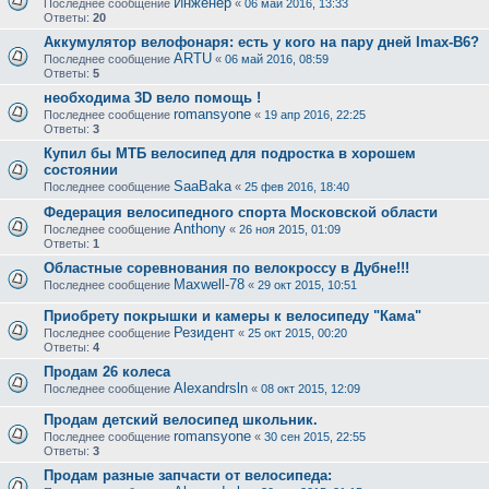
Инженер
Последнее сообщение
«
06 май 2016, 13:33
Ответы:
20
Аккумулятор велофонаря: есть у кого на пару дней Imax-B6?
ARTU
Последнее сообщение
«
06 май 2016, 08:59
Ответы:
5
необходима 3D вело помощь !
romansyone
Последнее сообщение
«
19 апр 2016, 22:25
Ответы:
3
Купил бы МТБ велосипед для подростка в хорошем
состоянии
SaaBaka
Последнее сообщение
«
25 фев 2016, 18:40
Федерация велосипедного спорта Московской области
Anthony
Последнее сообщение
«
26 ноя 2015, 01:09
Ответы:
1
Областные соревнования по велокроссу в Дубне!!!
Maxwell-78
Последнее сообщение
«
29 окт 2015, 10:51
Приобрету покрышки и камеры к велосипеду "Кама"
Резидент
Последнее сообщение
«
25 окт 2015, 00:20
Ответы:
4
Продам 26 колеса
Alexandrsln
Последнее сообщение
«
08 окт 2015, 12:09
Продам детский велосипед школьник.
romansyone
Последнее сообщение
«
30 сен 2015, 22:55
Ответы:
3
Продам разные запчасти от велосипеда: