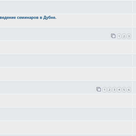
ведение семинаров в Дубне.
1
2
3
1
2
3
4
5
6