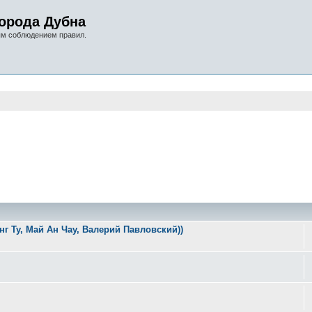
орода Дубна
ым соблюдением правил.
оиск
г Ту, Май Ан Чау, Валерий Павловский))