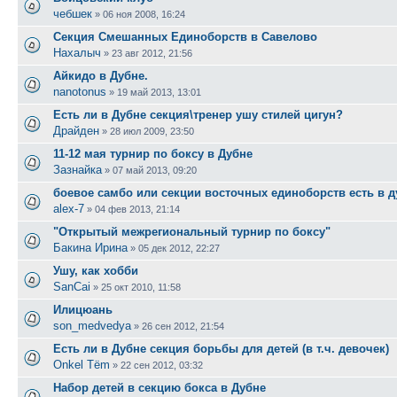
чебшек
»
06 ноя 2008, 16:24
Секция Смешанных Единоборств в Савелово
Нахалыч
»
23 авг 2012, 21:56
Айкидо в Дубне.
nanotonus
»
19 май 2013, 13:01
Есть ли в Дубне секция\тренер ушу стилей цигун?
Драйден
»
28 июл 2009, 23:50
11-12 мая турнир по боксу в Дубне
Зазнайка
»
07 май 2013, 09:20
боевое самбо или секции восточных единоборств есть в 
alex-7
»
04 фев 2013, 21:14
"Открытый межрегиональный турнир по боксу"
Бакина Ирина
»
05 дек 2012, 22:27
Ушу, как хобби
SanCai
»
25 окт 2010, 11:58
Илицюань
son_medvedya
»
26 сен 2012, 21:54
Есть ли в Дубне секция борьбы для детей (в т.ч. девочек)
Onkel Tёm
»
22 сен 2012, 03:32
Набор детей в секцию бокса в Дубне