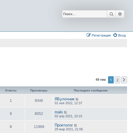
Поиск
Расш
Регистрация
Вход
1
2
Сл
49 тем
Ответы
Просмотры
Последнее сообщение
ЯБулочник
1
9346
01 ноя 2022, 12:37
mals
9
8052
02 апр 2021, 10:15
Проктолог
8
11969
29 мар 2021, 21:06