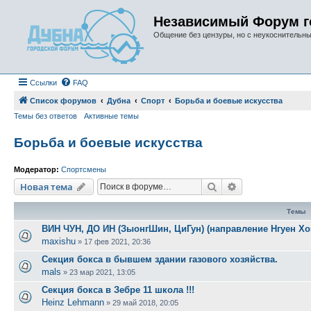
Независимый Форум г
Общение без цензуры, но с неукоснительн
Ссылки
FAQ
Список форумов
Дубна
Спорт
Борьба и боевые искусства
Темы без ответов
Активные темы
Борьба и боевые искусства
Модератор:
Спортсмены
Поиск
Расширенный п
Новая тема
Темы
ВИН ЧУН, ДО ИН (ЗыонгШин, ЦиГун) (направление Нгуен Хон
maxishu
»
17 фев 2021, 20:36
Секция бокса в бывшем здании газового хозяйства.
mals
»
23 мар 2021, 13:05
Cекция бокса в Зебре 11 школа !!!
Heinz Lehmann
»
29 май 2018, 20:05