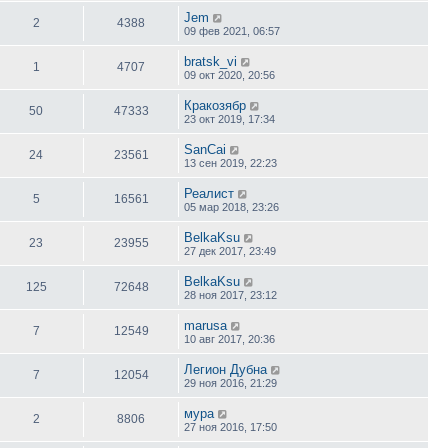
Jem
2
4388
09 фев 2021, 06:57
bratsk_vi
1
4707
09 окт 2020, 20:56
Кракозябр
50
47333
23 окт 2019, 17:34
SanCai
24
23561
13 сен 2019, 22:23
Реалист
5
16561
05 мар 2018, 23:26
BelkaKsu
23
23955
27 дек 2017, 23:49
BelkaKsu
125
72648
28 ноя 2017, 23:12
marusa
7
12549
10 авг 2017, 20:36
Легион Дубна
7
12054
29 ноя 2016, 21:29
мура
2
8806
27 ноя 2016, 17:50