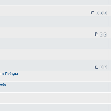
1
2
3
1
2
1
2
Дню Победы
амбо