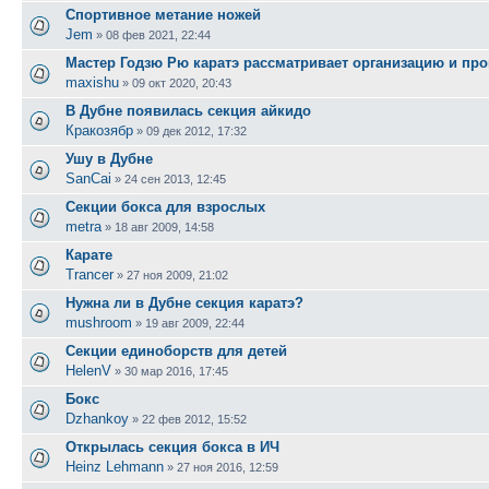
Спортивное метание ножей
Jem
»
08 фев 2021, 22:44
Мастер Годзю Рю каратэ рассматривает организацию и про
maxishu
»
09 окт 2020, 20:43
В Дубне появилась секция айкидо
Кракозябр
»
09 дек 2012, 17:32
Ушу в Дубне
SanCai
»
24 сен 2013, 12:45
Секции бокса для взрослых
metra
»
18 авг 2009, 14:58
Карате
Trancer
»
27 ноя 2009, 21:02
Нужна ли в Дубне секция каратэ?
mushroom
»
19 авг 2009, 22:44
Секции единоборств для детей
HelenV
»
30 мар 2016, 17:45
Бокс
Dzhankoy
»
22 фев 2012, 15:52
Открылась секция бокса в ИЧ
Heinz Lehmann
»
27 ноя 2016, 12:59