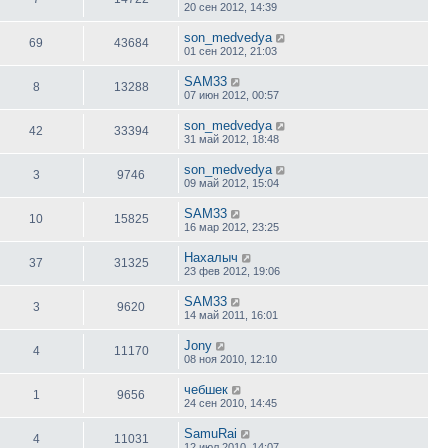
20 сен 2012, 14:39
son_medvedya
69
43684
01 сен 2012, 21:03
SAM33
8
13288
07 июн 2012, 00:57
son_medvedya
42
33394
31 май 2012, 18:48
son_medvedya
3
9746
09 май 2012, 15:04
SAM33
10
15825
16 мар 2012, 23:25
Нахалыч
37
31325
23 фев 2012, 19:06
SAM33
3
9620
14 май 2011, 16:01
Jony
4
11170
08 ноя 2010, 12:10
чебшек
1
9656
24 сен 2010, 14:45
SamuRai
4
11031
12 июл 2010, 14:07