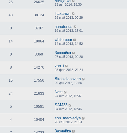
Живучая
26
26625
23 авг 2014, 18:30
Нахалыч
48
38124
29 май 2013, 00:29
nanotonus
0
8707
19 май 2013, 13:01
white bear
14
19064
14 май 2013, 14:52
Зазнайка
0
8360
07 май 2013, 09:20
van_i
8
14276
08 фев 2013, 21:31
Birobidjanovich
15
17556
20 дек 2012, 12:56
Nast
24
21633
24 окт 2012, 16:37
SAM33
5
10581
04 окт 2012, 18:46
son_medvedya
4
10404
26 сен 2012, 21:51
Зазнайка
7
14722