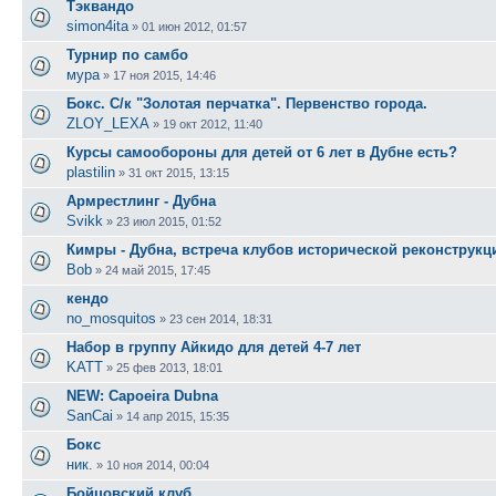
Тэквандо
simon4ita
»
01 июн 2012, 01:57
Турнир по самбо
мура
»
17 ноя 2015, 14:46
Бокс. С/к "Золотая перчатка". Первенство города.
ZLOY_LEXA
»
19 окт 2012, 11:40
Курсы самообороны для детей от 6 лет в Дубне есть?
plastilin
»
31 окт 2015, 13:15
Армрестлинг - Дубна
Svikk
»
23 июл 2015, 01:52
Кимры - Дубна, встреча клубов исторической реконструкц
Bob
»
24 май 2015, 17:45
кендо
no_mosquitos
»
23 сен 2014, 18:31
Набор в группу Айкидо для детей 4-7 лет
KATT
»
25 фев 2013, 18:01
NEW: Сapoeira Dubna
SanCai
»
14 апр 2015, 15:35
Бокс
ник.
»
10 ноя 2014, 00:04
Бойцовский клуб