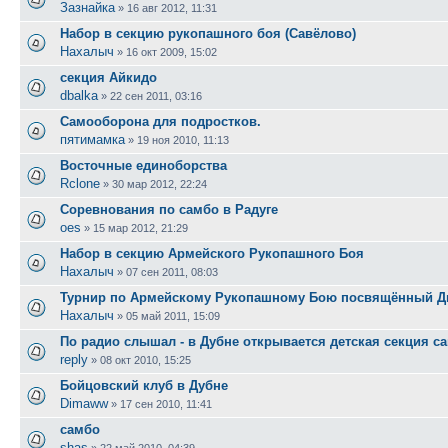
Зазнайка
»
16 авг 2012, 11:31
Набор в секцию рукопашного боя (Савёлово)
Нахалыч
»
16 окт 2009, 15:02
секция Айкидо
dbalka
»
22 сен 2011, 03:16
Самооборона для подростков.
пятимамка
»
19 ноя 2010, 11:13
Восточные единоборства
Rclone
»
30 мар 2012, 22:24
Соревнования по самбо в Радуге
oes
»
15 мар 2012, 21:29
Набор в секцию Армейского Рукопашного Боя
Нахалыч
»
07 сен 2011, 08:03
Турнир по Армейскому Рукопашному Бою посвящённый 
Нахалыч
»
05 май 2011, 15:09
По радио слышал - в Дубне открывается детская секция с
reply
»
08 окт 2010, 15:25
Бойцовский клуб в Дубне
Dimaww
»
17 сен 2010, 11:41
самбо
shas
»
22 май 2010, 04:39