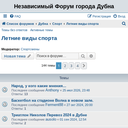
Независимый Форум города Дубна
FAQ
Регистрация
Вход
Список форумов
Дубна
Спорт
Летние виды спорта
Темы без ответов
Активные темы
о
Летние виды спорта
и
с
Модератор:
Спортсмены
к
Поиск
Расширенный пои
Новая тема
1
2
3
4
След.
144 темы
Темы
Народ, у кого какие мнения...
Anthony
Последнее сообщение
«
25 июл 2026, 23:48
Ответы:
13
Баскетбол на стадионе Волна в новом зале.
Ferment88
Последнее сообщение
«
27 окт 2024, 20:00
Ответы:
1
Триатлон Николов Перевоз 2024 в Дубне
ausolo
Последнее сообщение
«
01 сен 2024, 12:54
Ответы:
2