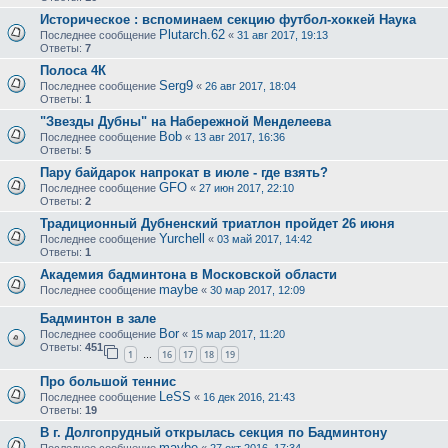
Историческое : вспоминаем секцию футбол-хоккей Наука
Plutarch.62
Последнее сообщение
«
31 авг 2017, 19:13
Ответы:
7
Полоса 4К
Serg9
Последнее сообщение
«
26 авг 2017, 18:04
Ответы:
1
"Звезды Дубны" на Набережной Менделеева
Bob
Последнее сообщение
«
13 авг 2017, 16:36
Ответы:
5
Пару байдарок напрокат в июле - где взять?
GFO
Последнее сообщение
«
27 июн 2017, 22:10
Ответы:
2
Традиционный Дубненский триатлон пройдет 26 июня
Yurchell
Последнее сообщение
«
03 май 2017, 14:42
Ответы:
1
Академия бадминтона в Московской области
maybe
Последнее сообщение
«
30 мар 2017, 12:09
Бадминтон в зале
Bor
Последнее сообщение
«
15 мар 2017, 11:20
Ответы:
451
1
16
17
18
19
…
Про большой теннис
LeSS
Последнее сообщение
«
16 дек 2016, 21:43
Ответы:
19
В г. Долгопрудный открылась секция по Бадминтону
maybe
Последнее сообщение
«
27 окт 2016, 17:34