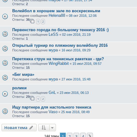
Ответы:
2
Волейбол в хорошем зале по воскресеньям
Helena88
Последнее сообщение
«
08 окт 2016, 12:06
Ответы:
36
1
2
Первенство города по большому теннису 2016 :)
LeSS
Последнее сообщение
«
02 сен 2016, 21:19
Ответы:
1
Открытый турнир по пляжному волейболу 2016
мура
Последнее сообщение
«
16 июл 2016, 09:29
Перетяжка струн на теннисных ракетках - где?
WingRabbit
Последнее сообщение
«
15 июл 2016, 09:57
Ответы:
15
«Бег мира»
мура
Последнее сообщение
«
27 июн 2016, 15:48
ролики
GriL
Последнее сообщение
«
23 июн 2016, 06:13
Ответы:
29
1
2
Ищу партнера для настольного тенниса
Vaso
Последнее сообщение
«
25 янв 2016, 08:49
Ответы:
15
Новая тема
1
2
3
4
След.
144 темы