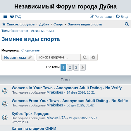
Независимый Форум города Дубна
FAQ
Регистрация
Вход
Список форумов
Дубна
Спорт
Зимние виды спорта
Темы без ответов
Активные темы
о
Зимние виды спорта
и
с
Модератор:
Спортсмены
к
Поиск
Расширенный пои
Новая тема
1
2
3
След.
122 темы
Темы
Womens In Your Town - Anonymous Adult Dating - No Verify
Mrakobes
Последнее сообщение
«
14 фев 2026, 10:21
Womens From Your Town - Anonymous Adult Dating - No Selfie
Mrakobes
Последнее сообщение
«
06 дек 2025, 03:42
Кубок Трёх Городов
Maxwell-78
Последнее сообщение
«
21 фев 2022, 15:27
Ответы:
14
Каток на стадион ОИЯИ