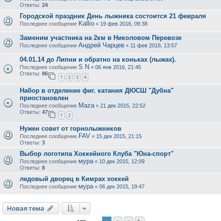
Ответы:
24
Городской праздник День лыжника состоится 21 февраля
Kallio
Последнее сообщение
«
19 фев 2016, 09:38
Заменим участника на 2км в Николовом Перевозе
Андрей Чарцев
Последнее сообщение
«
11 фев 2016, 13:57
04.01.14 до Липни и обратно на коньках (лыжах).
S N
Последнее сообщение
«
06 янв 2016, 21:45
Ответы:
86
1
2
3
4
Набор в отделение фиг. катания ДЮСШ "Дубна"
приостановлен
Maza
Последнее сообщение
«
21 дек 2015, 22:52
Ответы:
47
1
2
Нужен совет от горнолыжников
FAV
Последнее сообщение
«
15 дек 2015, 21:15
Ответы:
3
Выбор логотипа Хоккейного Клуба "Юна-спорт"
мура
Последнее сообщение
«
10 дек 2015, 12:09
Ответы:
8
ледовый дворец в Кимрах хоккей
мура
Последнее сообщение
«
06 дек 2015, 19:47
Новая тема