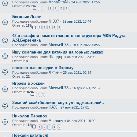
AnnaRitaN
Последнее сообщение
«
24 янв 2022, 17:56
Ответы:
268
1
8
9
10
11
…
Беговые Лыжи
fill007
Последнее сообщение
«
19 янв 2022, 15:44
Ответы:
119
1
2
3
4
5
42-я эстафета памяти главного конструктора МКБ Радуга
А.Я.Березняка
Maxwell-78
Последнее сообщение
«
18 янв 2022, 08:27
Ищу компанию для катания на горных лыжах
Шандор
Последнее сообщение
«
04 янв 2022, 23:06
Ответы:
4
совместные поездки в Яхрому
Л@ки
Последнее сообщение
«
25 дек 2021, 02:34
Ответы:
22
Играем в хоккей
Maxwell-78
Последнее сообщение
«
16 дек 2021, 22:57
Ответы:
34
1
2
Зимний скэйтбординг, спугнул поджигателей..
KAX
Последнее сообщение
«
27 ноя 2021, 17:01
Николов Перевоз
Anthony
Последнее сообщение
«
04 сен 2021, 18:09
Ответы:
112
1
2
3
4
5
Поехали кататься!