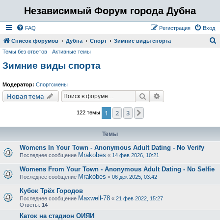
Независимый Форум города Дубна
FAQ
Регистрация
Вход
Список форумов
Дубна
Спорт
Зимние виды спорта
Темы без ответов
Активные темы
о
Зимние виды спорта
и
с
Модератор:
Спортсмены
к
Поиск
Расширенный пои
Новая тема
1
2
3
След.
122 темы
Темы
Womens In Your Town - Anonymous Adult Dating - No Verify
Mrakobes
Последнее сообщение
«
14 фев 2026, 10:21
Womens From Your Town - Anonymous Adult Dating - No Selfie
Mrakobes
Последнее сообщение
«
06 дек 2025, 03:42
Кубок Трёх Городов
Maxwell-78
Последнее сообщение
«
21 фев 2022, 15:27
Ответы:
14
Каток на стадион ОИЯИ