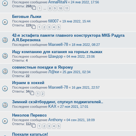
AnnaRitaN
Последнее сообщение
«
24 янв 2022, 17:56
Ответы:
268
1
8
9
10
11
…
Беговые Лыжи
fill007
Последнее сообщение
«
19 янв 2022, 15:44
Ответы:
119
1
2
3
4
5
42-я эстафета памяти главного конструктора МКБ Радуга
А.Я.Березняка
Maxwell-78
Последнее сообщение
«
18 янв 2022, 08:27
Ищу компанию для катания на горных лыжах
Шандор
Последнее сообщение
«
04 янв 2022, 23:06
Ответы:
4
совместные поездки в Яхрому
Л@ки
Последнее сообщение
«
25 дек 2021, 02:34
Ответы:
22
Играем в хоккей
Maxwell-78
Последнее сообщение
«
16 дек 2021, 22:57
Ответы:
34
1
2
Зимний скэйтбординг, спугнул поджигателей..
KAX
Последнее сообщение
«
27 ноя 2021, 17:01
Николов Перевоз
Anthony
Последнее сообщение
«
04 сен 2021, 18:09
Ответы:
112
1
2
3
4
5
Поехали кататься!