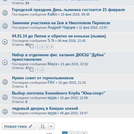
Ответы:
24
Городской праздник День лыжника состоится 21 февраля
Kallio
Последнее сообщение
«
19 фев 2016, 09:38
Заменим участника на 2км в Николовом Перевозе
Андрей Чарцев
Последнее сообщение
«
11 фев 2016, 13:57
04.01.14 до Липни и обратно на коньках (лыжах).
S N
Последнее сообщение
«
06 янв 2016, 21:45
Ответы:
86
1
2
3
4
Набор в отделение фиг. катания ДЮСШ "Дубна"
приостановлен
Maza
Последнее сообщение
«
21 дек 2015, 22:52
Ответы:
47
1
2
Нужен совет от горнолыжников
FAV
Последнее сообщение
«
15 дек 2015, 21:15
Ответы:
3
Выбор логотипа Хоккейного Клуба "Юна-спорт"
мура
Последнее сообщение
«
10 дек 2015, 12:09
Ответы:
8
ледовый дворец в Кимрах хоккей
мура
Последнее сообщение
«
06 дек 2015, 19:47
Новая тема