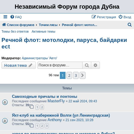
Независимый Форум города Дубна
FAQ
Регистрация
Вход
Список форумов
Точим лясы
Речной флот: мотолодки, паруса, байдарки ect
Темы без ответов
Активные темы
о
Речной флот: мотолодки, паруса, байдарки
и
ect
с
к
Модератор:
Администраторы 'Авто'
Поиск
Расширенный пои
Новая тема
1
2
3
След.
96 тем
Темы
Самоходные причалы и понтоны
MasterFly
Последнее сообщение
«
22 май 2024, 09:43
Ответы:
39
1
2
Яхт-клуб на набережной Волги (ул Ленинградская)
Anthony
Последнее сообщение
«
21 сен 2023, 10:28
Ответы:
55
1
2
3
завод по производству лодочных моторов в Дубне?