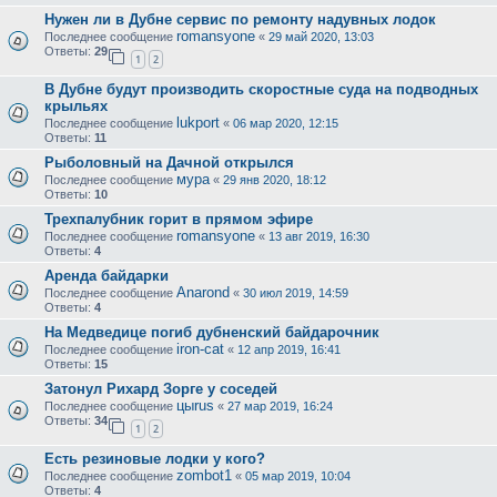
Нужен ли в Дубне сервис по ремонту надувных лодок
romansyone
Последнее сообщение
«
29 май 2020, 13:03
Ответы:
29
1
2
В Дубне будут производить скоростные суда на подводных
крыльях
lukport
Последнее сообщение
«
06 мар 2020, 12:15
Ответы:
11
Рыболовный на Дачной открылся
мура
Последнее сообщение
«
29 янв 2020, 18:12
Ответы:
10
Трехпалубник горит в прямом эфире
romansyone
Последнее сообщение
«
13 авг 2019, 16:30
Ответы:
4
Аренда байдарки
Anarond
Последнее сообщение
«
30 июл 2019, 14:59
Ответы:
4
На Медведице погиб дубненский байдарочник
iron-cat
Последнее сообщение
«
12 апр 2019, 16:41
Ответы:
15
Затонул Рихард Зорге у соседей
цыrus
Последнее сообщение
«
27 мар 2019, 16:24
Ответы:
34
1
2
Есть резиновые лодки у кого?
zombot1
Последнее сообщение
«
05 мар 2019, 10:04
Ответы:
4