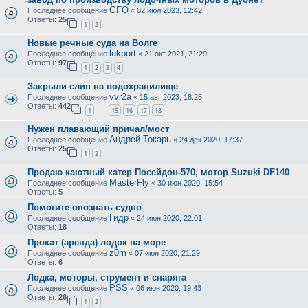
GFO
Последнее сообщение
«
02 июл 2023, 12:42
Ответы:
25
1
2
Новые речные суда на Волге
lukport
Последнее сообщение
«
21 окт 2021, 21:29
Ответы:
97
1
2
3
4
Закрыли слип на водохранилище
vvr2a
Последнее сообщение
«
15 авг 2023, 18:25
Ответы:
442
1
15
16
17
18
…
Нужен плавающий причал/мост
Андрей Токарь
Последнее сообщение
«
24 дек 2020, 17:37
Ответы:
25
1
2
Продаю каютный катер Посейдон-570, мотор Suzuki DF140
MasterFly
Последнее сообщение
«
30 июн 2020, 15:54
Ответы:
5
Помогите опознать судно
Гидр
Последнее сообщение
«
24 июн 2020, 22:01
Ответы:
18
Прокат (аренда) лодок на море
z0m
Последнее сообщение
«
07 июн 2020, 21:29
Ответы:
6
Лодка, моторы, струмент и снаряга
PSS
Последнее сообщение
«
06 июн 2020, 19:43
Ответы:
26
1
2