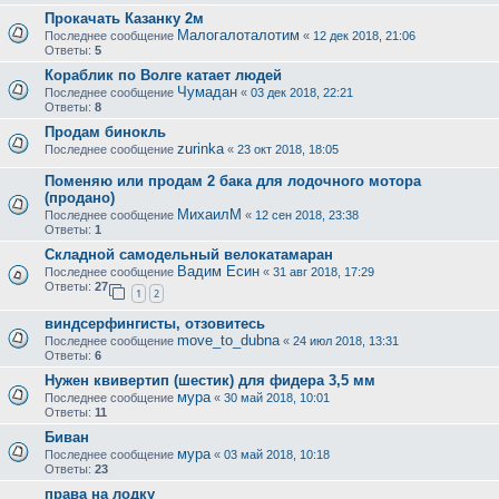
Прокачать Казанку 2м
Малогалоталотим
Последнее сообщение
«
12 дек 2018, 21:06
Ответы:
5
Кораблик по Волге катает людей
Чумадан
Последнее сообщение
«
03 дек 2018, 22:21
Ответы:
8
Продам бинокль
zurinka
Последнее сообщение
«
23 окт 2018, 18:05
Поменяю или продам 2 бака для лодочного мотора
(продано)
МихаилМ
Последнее сообщение
«
12 сен 2018, 23:38
Ответы:
1
Складной самодельный велокатамаран
Вадим Есин
Последнее сообщение
«
31 авг 2018, 17:29
Ответы:
27
1
2
виндсерфингисты, отзовитесь
move_to_dubna
Последнее сообщение
«
24 июл 2018, 13:31
Ответы:
6
Нужен квивертип (шестик) для фидера 3,5 мм
мура
Последнее сообщение
«
30 май 2018, 10:01
Ответы:
11
Биван
мура
Последнее сообщение
«
03 май 2018, 10:18
Ответы:
23
права на лодку