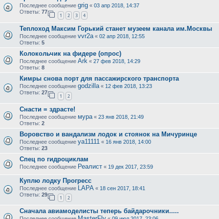
grig
Последнее сообщение
«
03 апр 2018, 14:37
Ответы:
77
1
2
3
4
Теплоход Максим Горький станет музеем канала им.Москвы
vvr2a
Последнее сообщение
«
02 апр 2018, 12:55
Ответы:
5
Колокольчик на фидере (опрос)
Ark
Последнее сообщение
«
27 фев 2018, 14:29
Ответы:
8
Кимры снова порт для пассажирского транспорта
godzilla
Последнее сообщение
«
12 фев 2018, 13:23
Ответы:
27
1
2
Снасти = здрасте!
мура
Последнее сообщение
«
23 янв 2018, 21:49
Ответы:
2
Воровство и вандализм лодок и стоянок на Мичуринце
ya11111
Последнее сообщение
«
16 янв 2018, 14:00
Ответы:
23
Спец по гидроциклам
Реалист
Последнее сообщение
«
19 дек 2017, 23:59
Куплю лодку Прогресс
LAPA
Последнее сообщение
«
18 сен 2017, 18:41
Ответы:
29
1
2
Сначала авиамоделисты теперь байдарочники.....
MasterFly
Последнее сообщение
«
09 июл 2017, 23:06