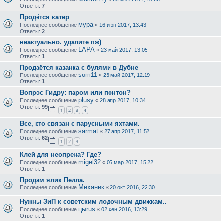
Ответы:
7
Продётся катер
мура
Последнее сообщение
«
16 июн 2017, 13:43
Ответы:
2
неактуально. удалите пж)
LAPA
Последнее сообщение
«
23 май 2017, 13:05
Ответы:
1
Продаётся казанка с булями в Дубне
som11
Последнее сообщение
«
23 май 2017, 12:19
Ответы:
1
Вопрос Гидру: паром или понтон?
plusy
Последнее сообщение
«
28 апр 2017, 10:34
Ответы:
99
1
2
3
4
Все, кто связан с парусными яхтами.
sarmat
Последнее сообщение
«
27 апр 2017, 11:52
Ответы:
62
1
2
3
Клей для неопрена? Где?
migel32
Последнее сообщение
«
05 мар 2017, 15:22
Ответы:
1
Продам ялик Пелла.
Механик
Последнее сообщение
«
20 окт 2016, 22:30
Нужны ЗиП к советским лодочным движкам..
цыrus
Последнее сообщение
«
02 сен 2016, 13:29
Ответы:
1