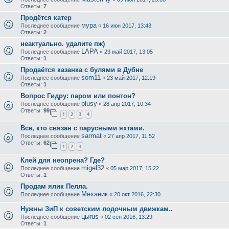
Ответы:
7
Продётся катер
мура
Последнее сообщение
«
16 июн 2017, 13:43
Ответы:
2
неактуально. удалите пж)
LAPA
Последнее сообщение
«
23 май 2017, 13:05
Ответы:
1
Продаётся казанка с булями в Дубне
som11
Последнее сообщение
«
23 май 2017, 12:19
Ответы:
1
Вопрос Гидру: паром или понтон?
plusy
Последнее сообщение
«
28 апр 2017, 10:34
Ответы:
99
1
2
3
4
Все, кто связан с парусными яхтами.
sarmat
Последнее сообщение
«
27 апр 2017, 11:52
Ответы:
62
1
2
3
Клей для неопрена? Где?
migel32
Последнее сообщение
«
05 мар 2017, 15:22
Ответы:
1
Продам ялик Пелла.
Механик
Последнее сообщение
«
20 окт 2016, 22:30
Нужны ЗиП к советским лодочным движкам..
цыrus
Последнее сообщение
«
02 сен 2016, 13:29
Ответы:
1