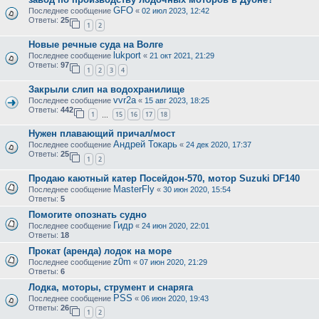
GFO
Последнее сообщение
«
02 июл 2023, 12:42
Ответы:
25
1
2
Новые речные суда на Волге
lukport
Последнее сообщение
«
21 окт 2021, 21:29
Ответы:
97
1
2
3
4
Закрыли слип на водохранилище
vvr2a
Последнее сообщение
«
15 авг 2023, 18:25
Ответы:
442
1
15
16
17
18
…
Нужен плавающий причал/мост
Андрей Токарь
Последнее сообщение
«
24 дек 2020, 17:37
Ответы:
25
1
2
Продаю каютный катер Посейдон-570, мотор Suzuki DF140
MasterFly
Последнее сообщение
«
30 июн 2020, 15:54
Ответы:
5
Помогите опознать судно
Гидр
Последнее сообщение
«
24 июн 2020, 22:01
Ответы:
18
Прокат (аренда) лодок на море
z0m
Последнее сообщение
«
07 июн 2020, 21:29
Ответы:
6
Лодка, моторы, струмент и снаряга
PSS
Последнее сообщение
«
06 июн 2020, 19:43
Ответы:
26
1
2