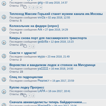
grig
Последнее сообщение
«
03 апр 2018, 14:37
Ответы:
77
1
2
3
4
Теплоход Максим Горький станет музеем канала им.Москвы
vvr2a
Последнее сообщение
«
02 апр 2018, 12:55
Ответы:
5
Колокольчик на фидере (опрос)
Ark
Последнее сообщение
«
27 фев 2018, 14:29
Ответы:
8
Кимры снова порт для пассажирского транспорта
godzilla
Последнее сообщение
«
12 фев 2018, 13:23
Ответы:
27
1
2
Снасти = здрасте!
мура
Последнее сообщение
«
23 янв 2018, 21:49
Ответы:
2
Воровство и вандализм лодок и стоянок на Мичуринце
ya11111
Последнее сообщение
«
16 янв 2018, 14:00
Ответы:
23
Спец по гидроциклам
Реалист
Последнее сообщение
«
19 дек 2017, 23:59
Куплю лодку Прогресс
LAPA
Последнее сообщение
«
18 сен 2017, 18:41
Ответы:
29
1
2
Сначала авиамоделисты теперь байдарочники.....
MasterFly
Последнее сообщение
«
09 июл 2017, 23:06