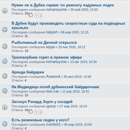
Нужен ли в Дубне сервис по ремонту надувных лодок
romansyone
Последнее сообщение
«
29 май 2020, 13:03
Ответы:
29
1
2
В Дубне будут производить скоростные суда на подводных
крыльях
lukport
Последнее сообщение
«
06 мар 2020, 12:15
Ответы:
11
Рыболовный на Дачной открылся
мура
Последнее сообщение
«
29 янв 2020, 18:12
Ответы:
10
Трехпалубник горит в прямом эфире
romansyone
Последнее сообщение
«
13 авг 2019, 16:30
Ответы:
4
Аренда байдарки
Anarond
Последнее сообщение
«
30 июл 2019, 14:59
Ответы:
4
На Медведице погиб дубненский байдарочник
iron-cat
Последнее сообщение
«
12 апр 2019, 16:41
Ответы:
15
Затонул Рихард Зорге у соседей
цыrus
Последнее сообщение
«
27 мар 2019, 16:24
Ответы:
34
1
2
Есть резиновые лодки у кого?
zombot1
Последнее сообщение
«
05 мар 2019, 10:04
Ответы:
4