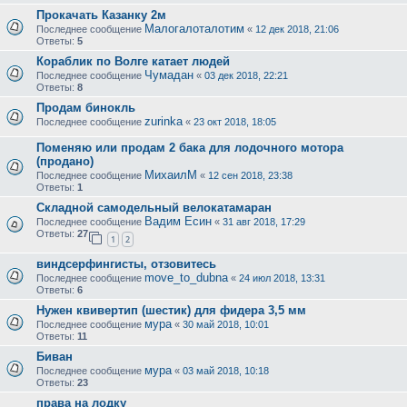
Прокачать Казанку 2м
Малогалоталотим
Последнее сообщение
«
12 дек 2018, 21:06
Ответы:
5
Кораблик по Волге катает людей
Чумадан
Последнее сообщение
«
03 дек 2018, 22:21
Ответы:
8
Продам бинокль
zurinka
Последнее сообщение
«
23 окт 2018, 18:05
Поменяю или продам 2 бака для лодочного мотора
(продано)
МихаилМ
Последнее сообщение
«
12 сен 2018, 23:38
Ответы:
1
Складной самодельный велокатамаран
Вадим Есин
Последнее сообщение
«
31 авг 2018, 17:29
Ответы:
27
1
2
виндсерфингисты, отзовитесь
move_to_dubna
Последнее сообщение
«
24 июл 2018, 13:31
Ответы:
6
Нужен квивертип (шестик) для фидера 3,5 мм
мура
Последнее сообщение
«
30 май 2018, 10:01
Ответы:
11
Биван
мура
Последнее сообщение
«
03 май 2018, 10:18
Ответы:
23
права на лодку