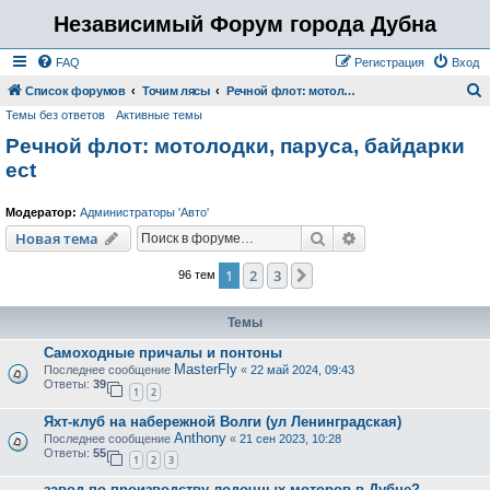
Независимый Форум города Дубна
FAQ
Регистрация
Вход
Список форумов
Точим лясы
Речной флот: мотолодки, паруса, байдарки ect
Темы без ответов
Активные темы
о
Речной флот: мотолодки, паруса, байдарки
и
ect
с
к
Модератор:
Администраторы 'Авто'
Поиск
Расширенный пои
Новая тема
1
2
3
След.
96 тем
Темы
Самоходные причалы и понтоны
MasterFly
Последнее сообщение
«
22 май 2024, 09:43
Ответы:
39
1
2
Яхт-клуб на набережной Волги (ул Ленинградская)
Anthony
Последнее сообщение
«
21 сен 2023, 10:28
Ответы:
55
1
2
3
завод по производству лодочных моторов в Дубне?