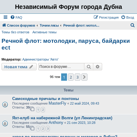
Независимый Форум города Дубна
FAQ
Регистрация
Вход
Список форумов
Точим лясы
Речной флот: мотолодки, паруса, байдарки ect
Темы без ответов
Активные темы
о
Речной флот: мотолодки, паруса, байдарки
и
ect
с
к
Модератор:
Администраторы 'Авто'
Поиск
Расширенный пои
Новая тема
1
2
3
След.
96 тем
Темы
Самоходные причалы и понтоны
MasterFly
Последнее сообщение
«
22 май 2024, 09:43
Ответы:
39
1
2
Яхт-клуб на набережной Волги (ул Ленинградская)
Anthony
Последнее сообщение
«
21 сен 2023, 10:28
Ответы:
55
1
2
3
завод по производству лодочных моторов в Дубне?