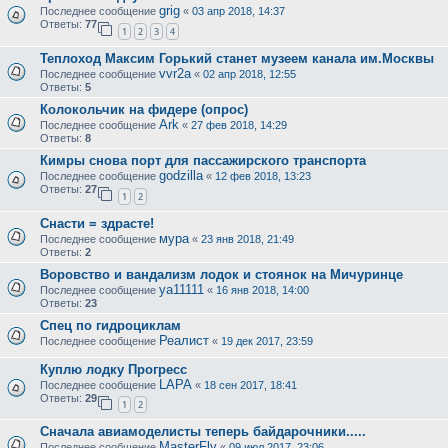
grig
Последнее сообщение
«
03 апр 2018, 14:37
Ответы:
77
1
2
3
4
Теплоход Максим Горький станет музеем канала им.Москвы
vvr2a
Последнее сообщение
«
02 апр 2018, 12:55
Ответы:
5
Колокольчик на фидере (опрос)
Ark
Последнее сообщение
«
27 фев 2018, 14:29
Ответы:
8
Кимры снова порт для пассажирского транспорта
godzilla
Последнее сообщение
«
12 фев 2018, 13:23
Ответы:
27
1
2
Снасти = здрасте!
мура
Последнее сообщение
«
23 янв 2018, 21:49
Ответы:
2
Воровство и вандализм лодок и стоянок на Мичуринце
ya11111
Последнее сообщение
«
16 янв 2018, 14:00
Ответы:
23
Спец по гидроциклам
Реалист
Последнее сообщение
«
19 дек 2017, 23:59
Куплю лодку Прогресс
LAPA
Последнее сообщение
«
18 сен 2017, 18:41
Ответы:
29
1
2
Сначала авиамоделисты теперь байдарочники.....
MasterFly
Последнее сообщение
«
09 июл 2017, 23:06