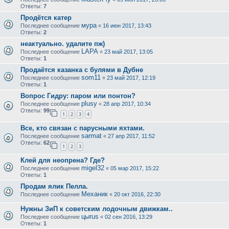
Ответы:
7
Продётся катер
мура
Последнее сообщение
«
16 июн 2017, 13:43
Ответы:
2
неактуально. удалите пж)
LAPA
Последнее сообщение
«
23 май 2017, 13:05
Ответы:
1
Продаётся казанка с булями в Дубне
som11
Последнее сообщение
«
23 май 2017, 12:19
Ответы:
1
Вопрос Гидру: паром или понтон?
plusy
Последнее сообщение
«
28 апр 2017, 10:34
Ответы:
99
1
2
3
4
Все, кто связан с парусными яхтами.
sarmat
Последнее сообщение
«
27 апр 2017, 11:52
Ответы:
62
1
2
3
Клей для неопрена? Где?
migel32
Последнее сообщение
«
05 мар 2017, 15:22
Ответы:
1
Продам ялик Пелла.
Механик
Последнее сообщение
«
20 окт 2016, 22:30
Нужны ЗиП к советским лодочным движкам..
цыrus
Последнее сообщение
«
02 сен 2016, 13:29
Ответы:
1