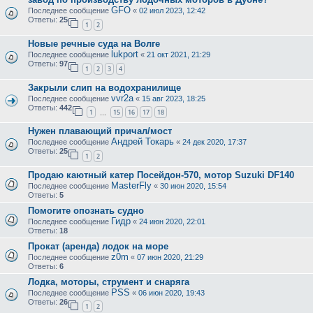
GFO
Последнее сообщение
«
02 июл 2023, 12:42
Ответы:
25
1
2
Новые речные суда на Волге
lukport
Последнее сообщение
«
21 окт 2021, 21:29
Ответы:
97
1
2
3
4
Закрыли слип на водохранилище
vvr2a
Последнее сообщение
«
15 авг 2023, 18:25
Ответы:
442
1
15
16
17
18
…
Нужен плавающий причал/мост
Андрей Токарь
Последнее сообщение
«
24 дек 2020, 17:37
Ответы:
25
1
2
Продаю каютный катер Посейдон-570, мотор Suzuki DF140
MasterFly
Последнее сообщение
«
30 июн 2020, 15:54
Ответы:
5
Помогите опознать судно
Гидр
Последнее сообщение
«
24 июн 2020, 22:01
Ответы:
18
Прокат (аренда) лодок на море
z0m
Последнее сообщение
«
07 июн 2020, 21:29
Ответы:
6
Лодка, моторы, струмент и снаряга
PSS
Последнее сообщение
«
06 июн 2020, 19:43
Ответы:
26
1
2