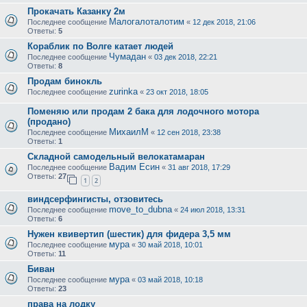
Прокачать Казанку 2м
Малогалоталотим
Последнее сообщение
«
12 дек 2018, 21:06
Ответы:
5
Кораблик по Волге катает людей
Чумадан
Последнее сообщение
«
03 дек 2018, 22:21
Ответы:
8
Продам бинокль
zurinka
Последнее сообщение
«
23 окт 2018, 18:05
Поменяю или продам 2 бака для лодочного мотора
(продано)
МихаилМ
Последнее сообщение
«
12 сен 2018, 23:38
Ответы:
1
Складной самодельный велокатамаран
Вадим Есин
Последнее сообщение
«
31 авг 2018, 17:29
Ответы:
27
1
2
виндсерфингисты, отзовитесь
move_to_dubna
Последнее сообщение
«
24 июл 2018, 13:31
Ответы:
6
Нужен квивертип (шестик) для фидера 3,5 мм
мура
Последнее сообщение
«
30 май 2018, 10:01
Ответы:
11
Биван
мура
Последнее сообщение
«
03 май 2018, 10:18
Ответы:
23
права на лодку