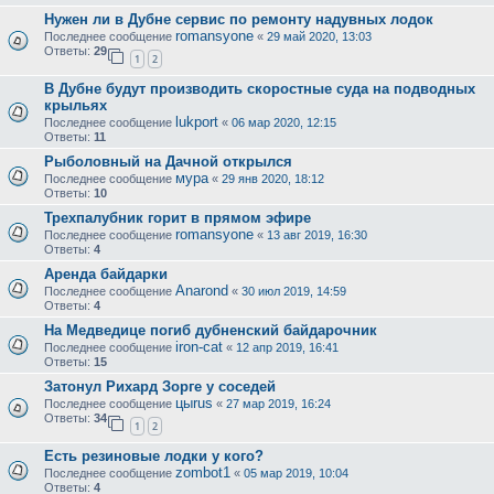
Нужен ли в Дубне сервис по ремонту надувных лодок
romansyone
Последнее сообщение
«
29 май 2020, 13:03
Ответы:
29
1
2
В Дубне будут производить скоростные суда на подводных
крыльях
lukport
Последнее сообщение
«
06 мар 2020, 12:15
Ответы:
11
Рыболовный на Дачной открылся
мура
Последнее сообщение
«
29 янв 2020, 18:12
Ответы:
10
Трехпалубник горит в прямом эфире
romansyone
Последнее сообщение
«
13 авг 2019, 16:30
Ответы:
4
Аренда байдарки
Anarond
Последнее сообщение
«
30 июл 2019, 14:59
Ответы:
4
На Медведице погиб дубненский байдарочник
iron-cat
Последнее сообщение
«
12 апр 2019, 16:41
Ответы:
15
Затонул Рихард Зорге у соседей
цыrus
Последнее сообщение
«
27 мар 2019, 16:24
Ответы:
34
1
2
Есть резиновые лодки у кого?
zombot1
Последнее сообщение
«
05 мар 2019, 10:04
Ответы:
4