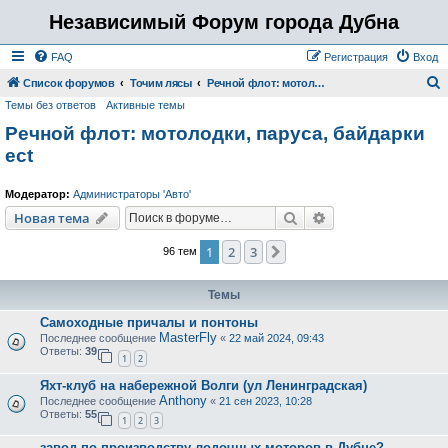
Независимый Форум города Дубна
FAQ
Регистрация
Вход
Список форумов
Точим лясы
Речной флот: мотолодки, паруса, байдарки ect
Темы без ответов
Активные темы
о
Речной флот: мотолодки, паруса, байдарки
и
ect
с
к
Модератор:
Администраторы 'Авто'
Поиск
Расширенный пои
Новая тема
1
2
3
След.
96 тем
Темы
Самоходные причалы и понтоны
MasterFly
Последнее сообщение
«
22 май 2024, 09:43
Ответы:
39
1
2
Яхт-клуб на набережной Волги (ул Ленинградская)
Anthony
Последнее сообщение
«
21 сен 2023, 10:28
Ответы:
55
1
2
3
завод по производству лодочных моторов в Дубне?