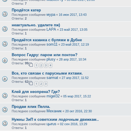
Ответы:
7
Продётся катер
мура
Последнее сообщение
«
16 июн 2017, 13:43
Ответы:
2
неактуально. удалите пж)
LAPA
Последнее сообщение
«
23 май 2017, 13:05
Ответы:
1
Продаётся казанка с булями в Дубне
som11
Последнее сообщение
«
23 май 2017, 12:19
Ответы:
1
Вопрос Гидру: паром или понтон?
plusy
Последнее сообщение
«
28 апр 2017, 10:34
Ответы:
99
1
2
3
4
Все, кто связан с парусными яхтами.
sarmat
Последнее сообщение
«
27 апр 2017, 11:52
Ответы:
62
1
2
3
Клей для неопрена? Где?
migel32
Последнее сообщение
«
05 мар 2017, 15:22
Ответы:
1
Продам ялик Пелла.
Механик
Последнее сообщение
«
20 окт 2016, 22:30
Нужны ЗиП к советским лодочным движкам..
цыrus
Последнее сообщение
«
02 сен 2016, 13:29
Ответы:
1