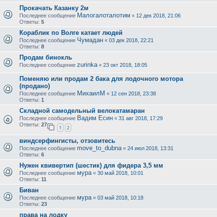
Прокачать Казанку 2м
Малогалоталотим
Последнее сообщение
«
12 дек 2018, 21:06
Ответы:
5
Кораблик по Волге катает людей
Чумадан
Последнее сообщение
«
03 дек 2018, 22:21
Ответы:
8
Продам бинокль
zurinka
Последнее сообщение
«
23 окт 2018, 18:05
Поменяю или продам 2 бака для лодочного мотора
(продано)
МихаилМ
Последнее сообщение
«
12 сен 2018, 23:38
Ответы:
1
Складной самодельный велокатамаран
Вадим Есин
Последнее сообщение
«
31 авг 2018, 17:29
Ответы:
27
1
2
виндсерфингисты, отзовитесь
move_to_dubna
Последнее сообщение
«
24 июл 2018, 13:31
Ответы:
6
Нужен квивертип (шестик) для фидера 3,5 мм
мура
Последнее сообщение
«
30 май 2018, 10:01
Ответы:
11
Биван
мура
Последнее сообщение
«
03 май 2018, 10:18
Ответы:
23
права на лодку