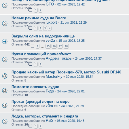
GFO
Последнее сообщение
«
02 июл 2023, 12:42
Ответы:
25
1
2
Новые речные суда на Волге
lukport
Последнее сообщение
«
21 окт 2021, 21:29
Ответы:
97
1
2
3
4
Закрыли слип на водохранилище
vvr2a
Последнее сообщение
«
15 авг 2023, 18:25
Ответы:
442
1
15
16
17
18
…
Нужен плавающий причал/мост
Андрей Токарь
Последнее сообщение
«
24 дек 2020, 17:37
Ответы:
25
1
2
Продаю каютный катер Посейдон-570, мотор Suzuki DF140
MasterFly
Последнее сообщение
«
30 июн 2020, 15:54
Ответы:
5
Помогите опознать судно
Гидр
Последнее сообщение
«
24 июн 2020, 22:01
Ответы:
18
Прокат (аренда) лодок на море
z0m
Последнее сообщение
«
07 июн 2020, 21:29
Ответы:
6
Лодка, моторы, струмент и снаряга
PSS
Последнее сообщение
«
06 июн 2020, 19:43
Ответы:
26
1
2