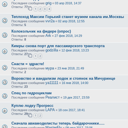
grig
Последнее сообщение
«
03 апр 2018, 14:37
Ответы:
77
1
2
3
4
Теплоход Максим Горький станет музеем канала им.Москвы
vvr2a
Последнее сообщение
«
02 апр 2018, 12:55
Ответы:
5
Колокольчик на фидере (опрос)
Ark
Последнее сообщение
«
27 фев 2018, 14:29
Ответы:
8
Кимры снова порт для пассажирского транспорта
godzilla
Последнее сообщение
«
12 фев 2018, 13:23
Ответы:
27
1
2
Снасти = здрасте!
мура
Последнее сообщение
«
23 янв 2018, 21:49
Ответы:
2
Воровство и вандализм лодок и стоянок на Мичуринце
ya11111
Последнее сообщение
«
16 янв 2018, 14:00
Ответы:
23
Спец по гидроциклам
Реалист
Последнее сообщение
«
19 дек 2017, 23:59
Куплю лодку Прогресс
LAPA
Последнее сообщение
«
18 сен 2017, 18:41
Ответы:
29
1
2
Сначала авиамоделисты теперь байдарочники.....
MasterFly
Последнее сообщение
«
09 июл 2017, 23:06