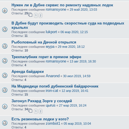
Нужен ли в Дубне сервис по ремонту надувных лодок
romansyone
Последнее сообщение
«
29 май 2020, 13:03
Ответы:
29
1
2
В Дубне будут производить скоростные суда на подводных
крыльях
lukport
Последнее сообщение
«
06 мар 2020, 12:15
Ответы:
11
Рыболовный на Дачной открылся
мура
Последнее сообщение
«
29 янв 2020, 18:12
Ответы:
10
Трехпалубник горит в прямом эфире
romansyone
Последнее сообщение
«
13 авг 2019, 16:30
Ответы:
4
Аренда байдарки
Anarond
Последнее сообщение
«
30 июл 2019, 14:59
Ответы:
4
На Медведице погиб дубненский байдарочник
iron-cat
Последнее сообщение
«
12 апр 2019, 16:41
Ответы:
15
Затонул Рихард Зорге у соседей
цыrus
Последнее сообщение
«
27 мар 2019, 16:24
Ответы:
34
1
2
Есть резиновые лодки у кого?
zombot1
Последнее сообщение
«
05 мар 2019, 10:04
Ответы:
4