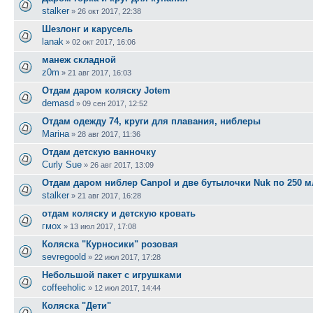
stalker
»
26 окт 2017, 22:38
Шезлонг и карусель
lanak
»
02 окт 2017, 16:06
манеж складной
z0m
»
21 авг 2017, 16:03
Отдам даром коляску Jotem
demasd
»
09 сен 2017, 12:52
Отдам одежду 74, круги для плавания, ниблеры
Mariна
»
28 авг 2017, 11:36
Отдам детскую ванночку
Curly Sue
»
26 авг 2017, 13:09
Отдам даром ниблер Canpol и две бутылочки Nuk по 250 м
stalker
»
21 авг 2017, 16:28
отдам коляску и детскую кровать
гмох
»
13 июл 2017, 17:08
Коляска "Курносики" розовая
sevregoold
»
22 июл 2017, 17:28
Небольшой пакет с игрушками
coffeeholic
»
12 июл 2017, 14:44
Коляска "Дети"