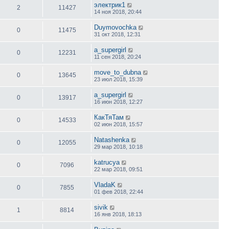
электрик1
2
11427
14 ноя 2018, 20:44
Duymovochka
0
11475
31 окт 2018, 12:31
a_supergirl
0
12231
11 сен 2018, 20:24
move_to_dubna
0
13645
23 июл 2018, 15:39
a_supergirl
0
13917
16 июн 2018, 12:27
КакТяТам
0
14533
02 июн 2018, 15:57
Natashenka
0
12055
29 мар 2018, 10:18
katrucya
0
7096
22 мар 2018, 09:51
VladaK
0
7855
01 фев 2018, 22:44
sivik
1
8814
16 янв 2018, 18:13