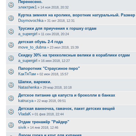
Перенесено.
электрик1
»
14 ноя 2018, 20:32
Куртка зимняя на кролике, воротник натуральный. Размер 
Duymovochka
»
31 окт 2018, 12:31
Трусики для приучения к горшку отдам
a_supergirl
»
11 сен 2018, 20:24
детская обувь 2-4 года
move_to_dubna
»
23 июл 2018, 15:39
Скидку 30% на трехколесные велики в кораблики отдам
a_supergirl
»
16 июн 2018, 12:27
Папоротник "Страусиное перо"
КакТяТам
»
02 июн 2018, 15:57
Шапки, варежки.
Natashenka
»
29 мар 2018, 10:18
Детское питание цв капуста и броколли в банках
katrucya
»
22 мар 2018, 09:51
Детская ванночка, гамачок, пакет детских вещей
VladaK
»
01 фев 2018, 22:44
Отдам тренажёр "Райдер"
sivik
»
14 янв 2018, 12:46
Даром горка и круг для купания