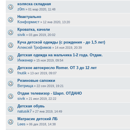
коляска складная
z0m
»
01 мар 2020, 11:48
Неактуально
Конформист
»
12 янв 2020, 13:20
Кроватка, качели
sivik
»
03 дек 2019, 20:02
Куча детской одежды (с рождения - до 1,5 лет)
Алексей Трофимов
»
14 ноя 2019, 20:39
Детская одежда на мальчика 1-2 года. Отдам.
Инженер
»
15 ноя 2019, 09:54
Детское автокресло Romer. ОТ 3 до 12 лет
fnutik
»
13 окт 2019, 09:07
Резиновые сапожки
Ветрища
»
22 сен 2019, 19:21
Отдам телевизор - Шарп. ОТДАНО
sivik
»
21 июл 2019, 22:22
Детская обувь
natusik7
»
27 янв 2019, 14:49
Матрасик детский ЛБ
Lees
»
06 дек 2018, 14:38