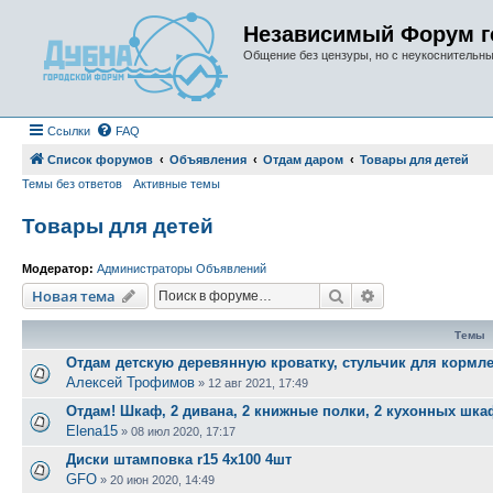
Независимый Форум г
Общение без цензуры, но с неукоснительн
Ссылки
FAQ
Список форумов
Объявления
Отдам даром
Товары для детей
Темы без ответов
Активные темы
Товары для детей
Модератор:
Администраторы Объявлений
Поиск
Расширенный п
Новая тема
Темы
Отдам детскую деревянную кроватку, стульчик для кормл
Алексей Трофимов
»
12 авг 2021, 17:49
Отдам! Шкаф, 2 дивана, 2 книжные полки, 2 кухонных шка
Elena15
»
08 июл 2020, 17:17
Диски штамповка r15 4х100 4шт
GFO
»
20 июн 2020, 14:49