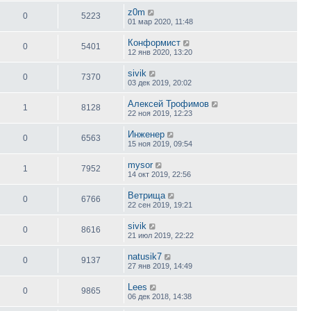
z0m
0
5223
01 мар 2020, 11:48
Конформист
0
5401
12 янв 2020, 13:20
sivik
0
7370
03 дек 2019, 20:02
Алексей Трофимов
1
8128
22 ноя 2019, 12:23
Инженер
0
6563
15 ноя 2019, 09:54
mysor
1
7952
14 окт 2019, 22:56
Ветрища
0
6766
22 сен 2019, 19:21
sivik
0
8616
21 июл 2019, 22:22
natusik7
0
9137
27 янв 2019, 14:49
Lees
0
9865
06 дек 2018, 14:38