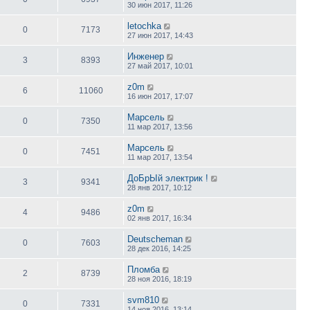
30 июн 2017, 11:26
letochka
0
7173
27 июн 2017, 14:43
Инженер
3
8393
27 май 2017, 10:01
z0m
6
11060
16 июн 2017, 17:07
Марсель
0
7350
11 мар 2017, 13:56
Марсель
0
7451
11 мар 2017, 13:54
ДоБрЫй электрик !
3
9341
28 янв 2017, 10:12
z0m
4
9486
02 янв 2017, 16:34
Deutscheman
0
7603
28 дек 2016, 14:25
Пломба
2
8739
28 ноя 2016, 18:19
svm810
0
7331
14 ноя 2016, 13:14