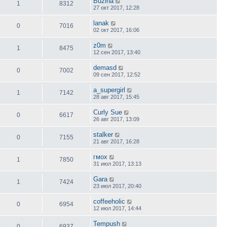
Buzina
1
8312
27 окт 2017, 12:28
lanak
0
7016
02 окт 2017, 16:06
z0m
1
8475
12 сен 2017, 13:40
demasd
0
7002
09 сен 2017, 12:52
a_supergirl
1
7142
28 авг 2017, 15:45
Curly Sue
0
6617
26 авг 2017, 13:09
stalker
0
7155
21 авг 2017, 16:28
гмох
1
7850
31 июл 2017, 13:13
Gara
1
7424
23 июл 2017, 20:40
coffeeholic
0
6954
12 июл 2017, 14:44
Tempush
0
6937