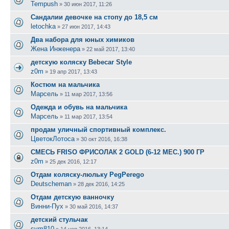
Tempush
»
30 июн 2017, 11:26
Сандалии девочке на стопу до 18,5 см
letochka
»
27 июн 2017, 14:43
Два набора для юных химиков
Жена Инженера
»
22 май 2017, 13:40
детскую коляску Bebecar Style
z0m
»
19 апр 2017, 13:43
Костюм на мальчика
Марсель
»
11 мар 2017, 13:56
Одежда и обувь на мальчика
Марсель
»
11 мар 2017, 13:54
продам уличный спортивный комплекс.
ЦветокЛотоса
»
30 окт 2016, 16:38
СМЕСЬ FRISO ФРИСОЛАК 2 GOLD (6-12 МЕС.) 900 ГР
z0m
»
25 дек 2016, 12:17
Отдам коляску-люльку PegPerego
Deutscheman
»
28 дек 2016, 14:25
Отдам детскую ванночку
Винни-Пух
»
30 май 2016, 14:37
детский стульчак
svm810
»
14 ноя 2016, 13:14