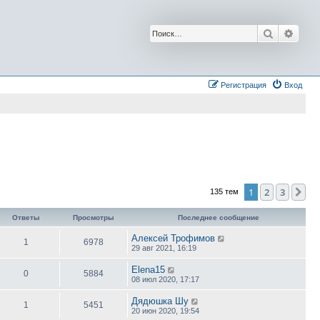
Поиск
Расш
Регистрация
Вход
1
2
3
Сл
135 тем
Ответы
Просмотры
Последнее сообщение
Алексей Трофимов
1
6978
29 авг 2021, 16:19
Elena15
0
5884
08 июл 2020, 17:17
Дядюшка Шу
1
5451
20 июн 2020, 19:54