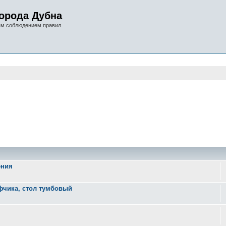
орода Дубна
ым соблюдением правил.
оиск
ения
фчика, стол тумбовый