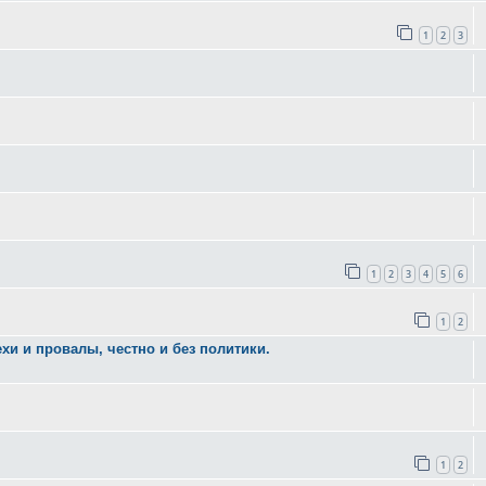
1
2
3
1
2
3
4
5
6
1
2
хи и провалы, честно и без политики.
1
2