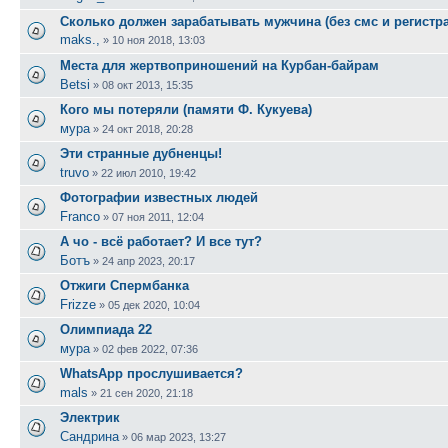
Сколько должен зарабатывать мужчина (без смс и регистр
maks.,
»
10 ноя 2018, 13:03
Места для жертвоприношений на Курбан-байрам
Betsi
»
08 окт 2013, 15:35
Кого мы потеряли (памяти Ф. Кукуева)
мура
»
24 окт 2018, 20:28
Эти странные дубненцы!
truvo
»
22 июл 2010, 19:42
Фотографии известных людей
Franco
»
07 ноя 2011, 12:04
А чо - всё работает? И все тут?
Ботъ
»
24 апр 2023, 20:17
Отжиги Спермбанка
Frizze
»
05 дек 2020, 10:04
Олимпиада 22
мура
»
02 фев 2022, 07:36
WhatsApp прослушивается?
mals
»
21 сен 2020, 21:18
Электрик
Сандрина
»
06 мар 2023, 13:27