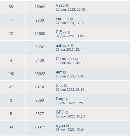
Vaso
55
25089
13 фев 2023, 20:05
iron-cat
7
9238
27 янв 2023, 17:21
Л@ки
22
12605
31 дек 2022, 01:05
mihasik
1
5992
25 окт 2022, 23:44
Сандрина
4
6408
12 окт 2022, 16:19
нат
140
55022
25 сен 2022, 14:46
Slot
27
19730
02 сен 2022, 08:20
Гидр
3
7090
13 июн 2022, 07:51
GFO
5
8577
12 июн 2022, 18:13
мура
34
20377
06 июн 2022, 20:04