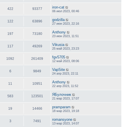
iron-cat
422
93377
06 июл 2023, 00:46
godzilla
122
63896
27 июн 2023, 22:16
Anthony
197
73180
23 июн 2023, 11:51
Vikusia
117
49269
25 май 2023, 23:23
fgv5705
1092
261409
12 май 2023, 08:06
VapSite
6
9849
24 апр 2023, 22:11
Anthony
11
10951
22 апр 2023, 11:52
ЯБулочник
583
123501
21 мар 2023, 17:07
pramparam
19
14466
18 мар 2023, 19:18
romansyone
3
7491
13 мар 2023, 14:07