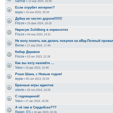
sarmat
»
13 апр 2024, 16:30
Если отрубят интернет?
мура
»
10 ноя 2015, 20:34
Дубна не чистят дороги!!!!!!!!
Frizze
»
15 фев 2024, 18:18
Нарисум Zoildberg в нервосетях
Frizze
»
04 апр 2024, 14:31
Не могу понять как делать покупки на eBay.Полный прова
Витек
»
17 апр 2015, 17:49
Кибер Деревня
Frizze
»
03 окт 2023, 21:39
Как вы яхту назовёте ...
Vaso
»
20 дек 2022, 10:48
Роше Шана, с Новым годом!
мура
»
05 сен 2013, 02:03
Брачные игры идиотов
stevie
»
29 сен 2014, 14:26
С годовщиной!
Vaso
»
17 авг 2016, 18:36
А чё там в Сердобске???
Regen_ES
»
10 авг 2023, 02:26