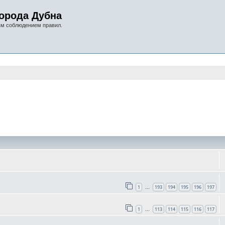
орода Дубна
ым соблюдением правил.
оиск
1
193
194
195
196
197
…
1
113
114
115
116
117
…