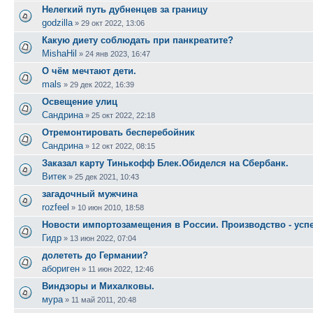
Нелегкий путь дубненцев за границу
godzilla
»
29 окт 2022, 13:06
Какую диету соблюдать при панкреатите?
MishaHil
»
24 янв 2023, 16:47
О чём мечтают дети.
mals
»
29 дек 2022, 16:39
Освещение улиц
Сандрина
»
25 окт 2022, 22:18
Отремонтировать бесперебойник
Сандрина
»
12 окт 2022, 08:15
Заказал карту Тинькофф Блек.Обиделся на Сбербанк.
Витек
»
25 дек 2021, 10:43
загадочный мужчина
rozfeel
»
10 июн 2010, 18:58
Новости импортозамещения в России. Производство - успе
Гидр
»
13 июн 2022, 07:04
долететь до Германии?
абориген
»
11 июн 2022, 12:46
Виндзоры и Михалковы.
мура
»
11 май 2011, 20:48