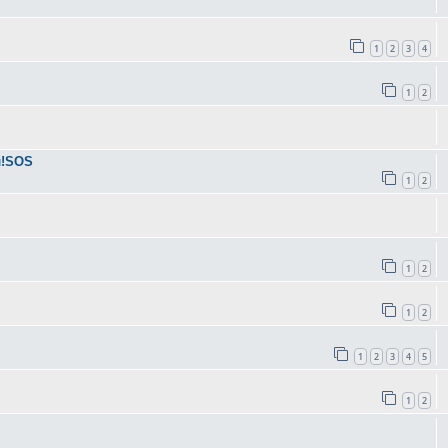
1
2
3
4
1
2
л!SOS
1
2
1
2
1
2
1
2
3
4
5
1
2