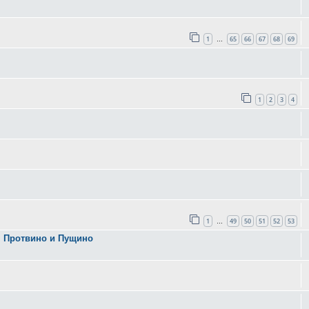
1
65
66
67
68
69
…
1
2
3
4
1
49
50
51
52
53
…
, Протвино и Пущино