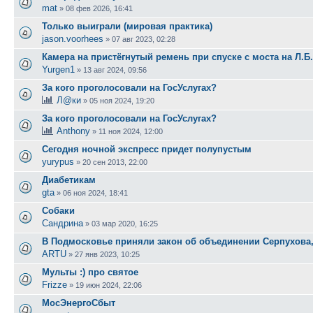
mat
»
08 фев 2026, 16:41
Только выиграли (мировая практика)
jason.voorhees
»
07 авг 2023, 02:28
Камера на пристёгнутый ремень при спуске с моста на Л.Б.
Yurgen1
»
13 авг 2024, 09:56
За кого проголосовали на ГосУслугах?
Л@ки
»
05 ноя 2024, 19:20
За кого проголосовали на ГосУслугах?
Anthony
»
11 ноя 2024, 12:00
Сегодня ночной экспресс придет полупустым
yurypus
»
20 сен 2013, 22:00
Диабетикам
gta
»
06 ноя 2024, 18:41
Собаки
Сандрина
»
03 мар 2020, 16:25
В Подмосковье приняли закон об объединении Серпухова
ARTU
»
27 янв 2023, 10:25
Мульты :) про святое
Frizze
»
19 июн 2024, 22:06
МосЭнергоСбыт