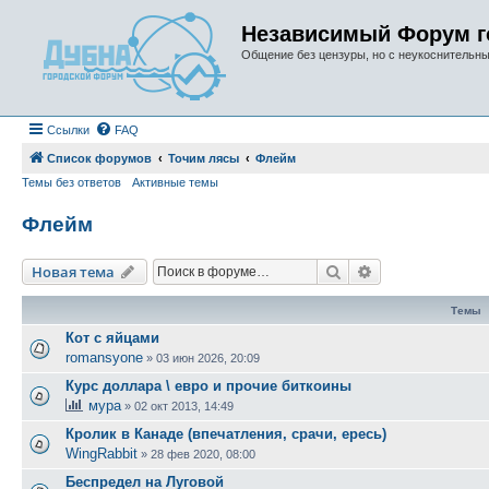
Независимый Форум г
Общение без цензуры, но с неукоснительн
Ссылки
FAQ
Список форумов
Точим лясы
Флейм
Темы без ответов
Активные темы
Флейм
Поиск
Расширенный п
Новая тема
Темы
Кот с яйцами
romansyone
»
03 июн 2026, 20:09
Курс доллара \ евро и прочие биткоины
мура
»
02 окт 2013, 14:49
Кролик в Канаде (впечатления, срачи, ересь)
WingRabbit
»
28 фев 2020, 08:00
Беспредел на Луговой