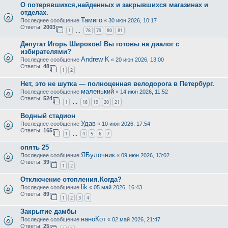
О потерявшихся,найденных и закрывшихся магазинах и
отделах.
Тамиго
Последнее сообщение
«
30 июн 2026, 10:17
Ответы:
2003
1
78
79
80
81
…
Депутат Игорь Широков! Вы готовы на диалог с
избирателями?
Andrew K
Последнее сообщение
«
20 июн 2026, 13:00
Ответы:
48
1
2
Нет, это не шутка — полноценная велодорога в Петербург.
маленький
Последнее сообщение
«
14 июн 2026, 11:52
Ответы:
524
1
18
19
20
21
…
Водный стадион
Удав
Последнее сообщение
«
10 июн 2026, 17:54
Ответы:
165
1
4
5
6
7
…
опять 25
ЯБулочник
Последнее сообщение
«
09 июн 2026, 13:02
Ответы:
39
1
2
Отключение отопления.Когда?
lik
Последнее сообщение
«
05 май 2026, 16:43
Ответы:
89
1
2
3
4
Закрытие дамбы
наноКот
Последнее сообщение
«
02 май 2026, 21:47
Ответы:
25