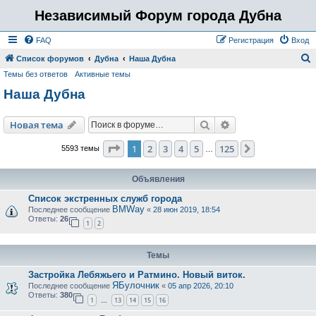
Независимый Форум города Дубна
FAQ
Регистрация
Вход
Список форумов
Дубна
Наша Дубна
Темы без ответов
Активные темы
о
Наша Дубна
и
с
Поиск
Расширенный пои
Новая тема
к
Страница
1
из
125
1
2
3
4
5
125
След.
5593 темы
…
Объявления
Список экстренных служб города
BMWay
Последнее сообщение
«
28 июн 2019, 18:54
Ответы:
26
1
2
Темы
Застройка Лебяжьего и Ратмино. Новый виток.
ЯБулочник
Последнее сообщение
«
05 апр 2026, 20:10
Ответы:
380
1
13
14
15
16
…