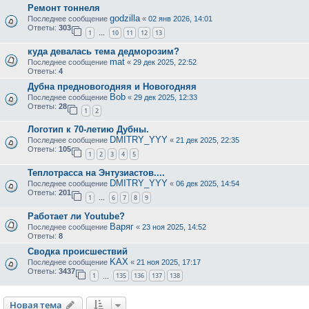
Ремонт тоннеля
godzilla
Последнее сообщение
«
02 янв 2026, 14:01
Ответы:
303
1
10
11
12
13
…
куда девалась тема дедморозим?
mat
Последнее сообщение
«
29 дек 2025, 22:52
Ответы:
4
Дубна предновогодняя и Новогодняя
Bob
Последнее сообщение
«
29 дек 2025, 12:33
Ответы:
28
1
2
Логотип к 70-летию Дубны.
DMITRY_YYY
Последнее сообщение
«
21 дек 2025, 22:35
Ответы:
105
1
2
3
4
5
Теплотрасса на Энтузиастов....
DMITRY_YYY
Последнее сообщение
«
06 дек 2025, 14:54
Ответы:
201
1
6
7
8
9
…
Работает ли Youtube?
Варяг
Последнее сообщение
«
23 ноя 2025, 14:52
Ответы:
8
Сводка происшествий
KAX
Последнее сообщение
«
21 ноя 2025, 17:17
Ответы:
3437
1
135
136
137
138
…
Новая тема