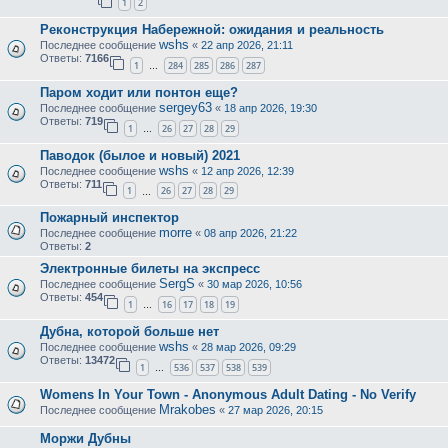
1
2
Реконструкция Набережной: ожидания и реальность
wshs
Последнее сообщение
«
22 апр 2026, 21:11
Ответы:
7166
1
284
285
286
287
…
Паром ходит или понтон еще?
sergey63
Последнее сообщение
«
18 апр 2026, 19:30
Ответы:
719
1
26
27
28
29
…
Паводок (былое и новый) 2021
wshs
Последнее сообщение
«
12 апр 2026, 12:39
Ответы:
711
1
26
27
28
29
…
Пожарный инспектор
morre
Последнее сообщение
«
08 апр 2026, 21:22
Ответы:
2
Электронные билеты на экспресс
SergS
Последнее сообщение
«
30 мар 2026, 10:56
Ответы:
454
1
16
17
18
19
…
Дубна, которой больше нет
wshs
Последнее сообщение
«
28 мар 2026, 09:29
Ответы:
13472
1
536
537
538
539
…
Womens In Your Town - Anonymous Adult Dating - No Verify
Mrakobes
Последнее сообщение
«
27 мар 2026, 20:15
Моржи Дубны