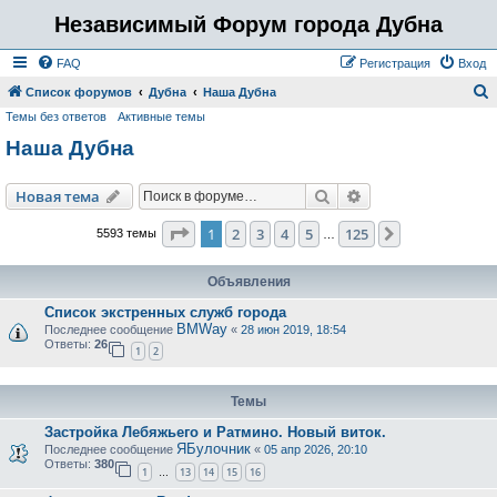
Независимый Форум города Дубна
FAQ
Регистрация
Вход
Список форумов
Дубна
Наша Дубна
Темы без ответов
Активные темы
о
Наша Дубна
и
с
Поиск
Расширенный пои
Новая тема
к
Страница
1
из
125
1
2
3
4
5
125
След.
5593 темы
…
Объявления
Список экстренных служб города
BMWay
Последнее сообщение
«
28 июн 2019, 18:54
Ответы:
26
1
2
Темы
Застройка Лебяжьего и Ратмино. Новый виток.
ЯБулочник
Последнее сообщение
«
05 апр 2026, 20:10
Ответы:
380
1
13
14
15
16
…