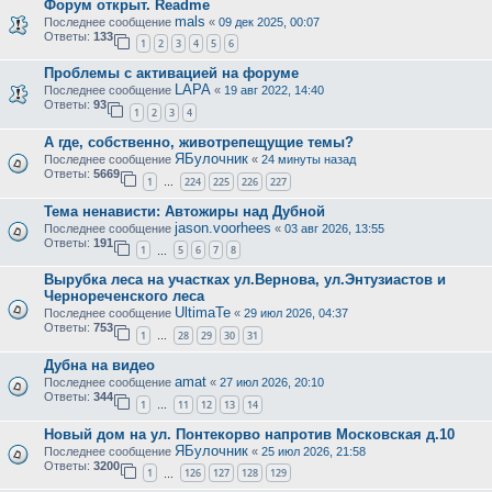
Форум открыт. Readme
mals
Последнее сообщение
«
09 дек 2025, 00:07
Ответы:
133
1
2
3
4
5
6
Проблемы с активацией на форуме
LAPA
Последнее сообщение
«
19 авг 2022, 14:40
Ответы:
93
1
2
3
4
А где, собственно, животрепещущие темы?
ЯБулочник
Последнее сообщение
«
24 минуты назад
Ответы:
5669
1
224
225
226
227
…
Тема ненависти: Автожиры над Дубной
jason.voorhees
Последнее сообщение
«
03 авг 2026, 13:55
Ответы:
191
1
5
6
7
8
…
Вырубка леса на участках ул.Вернова, ул.Энтузиастов и
Чернореченского леса
UltimaTe
Последнее сообщение
«
29 июл 2026, 04:37
Ответы:
753
1
28
29
30
31
…
Дубна на видео
amat
Последнее сообщение
«
27 июл 2026, 20:10
Ответы:
344
1
11
12
13
14
…
Новый дом на ул. Понтекорво напротив Московская д.10
ЯБулочник
Последнее сообщение
«
25 июл 2026, 21:58
Ответы:
3200
1
126
127
128
129
…