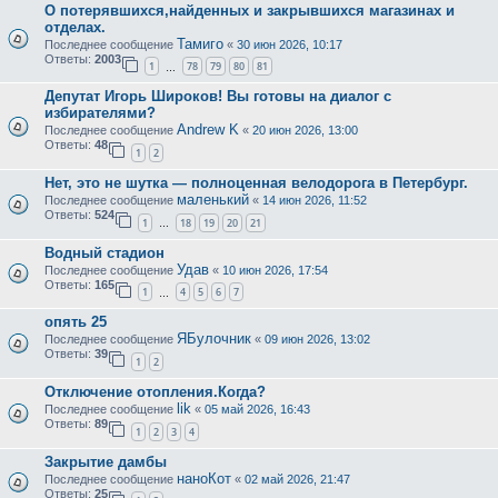
О потерявшихся,найденных и закрывшихся магазинах и
отделах.
Тамиго
Последнее сообщение
«
30 июн 2026, 10:17
Ответы:
2003
1
78
79
80
81
…
Депутат Игорь Широков! Вы готовы на диалог с
избирателями?
Andrew K
Последнее сообщение
«
20 июн 2026, 13:00
Ответы:
48
1
2
Нет, это не шутка — полноценная велодорога в Петербург.
маленький
Последнее сообщение
«
14 июн 2026, 11:52
Ответы:
524
1
18
19
20
21
…
Водный стадион
Удав
Последнее сообщение
«
10 июн 2026, 17:54
Ответы:
165
1
4
5
6
7
…
опять 25
ЯБулочник
Последнее сообщение
«
09 июн 2026, 13:02
Ответы:
39
1
2
Отключение отопления.Когда?
lik
Последнее сообщение
«
05 май 2026, 16:43
Ответы:
89
1
2
3
4
Закрытие дамбы
наноКот
Последнее сообщение
«
02 май 2026, 21:47
Ответы:
25