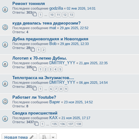
Ремонт тоннеля
godzilla
Последнее сообщение
«
02 янв 2026, 14:01
Ответы:
303
1
10
11
12
13
…
куда девалась тема дедморозим?
mat
Последнее сообщение
«
29 дек 2025, 22:52
Ответы:
4
Дубна предновогодняя и Новогодняя
Bob
Последнее сообщение
«
29 дек 2025, 12:33
Ответы:
28
1
2
Логотип к 70-летию Дубны.
DMITRY_YYY
Последнее сообщение
«
21 дек 2025, 22:35
Ответы:
105
1
2
3
4
5
Теплотрасса на Энтузиастов....
DMITRY_YYY
Последнее сообщение
«
06 дек 2025, 14:54
Ответы:
201
1
6
7
8
9
…
Работает ли Youtube?
Варяг
Последнее сообщение
«
23 ноя 2025, 14:52
Ответы:
8
Сводка происшествий
KAX
Последнее сообщение
«
21 ноя 2025, 17:17
Ответы:
3437
1
135
136
137
138
…
Новая тема