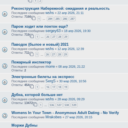
1
2
Реконструкция Набережной: ожидания и реальность
wshs
Последнее сообщение
«
22 апр 2026, 21:11
Ответы:
7166
1
284
285
286
287
…
Паром ходит или понтон еще?
sergey63
Последнее сообщение
«
18 апр 2026, 19:30
Ответы:
719
1
26
27
28
29
…
Паводок (былое и новый) 2021
wshs
Последнее сообщение
«
12 апр 2026, 12:39
Ответы:
711
1
26
27
28
29
…
Пожарный инспектор
morre
Последнее сообщение
«
08 апр 2026, 21:22
Ответы:
2
Электронные билеты на экспресс
SergS
Последнее сообщение
«
30 мар 2026, 10:56
Ответы:
454
1
16
17
18
19
…
Дубна, которой больше нет
wshs
Последнее сообщение
«
28 мар 2026, 09:29
Ответы:
13472
1
536
537
538
539
…
Womens In Your Town - Anonymous Adult Dating - No Verify
Mrakobes
Последнее сообщение
«
27 мар 2026, 20:15
Моржи Дубны