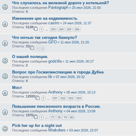
Что случилось на железной дороге у котельной?
Pantograph
Последнее сообщение
«
25 июл 2026, 21:50
Ответы:
4
Изменение цен на недвижимость
castro
Последнее сообщение
«
24 июл 2026, 11:37
Ответы:
5128
1
203
204
205
206
…
Что ночью так сегодня бахнуло?
GFO
Последнее сообщение
«
11 июл 2026, 21:20
Ответы:
33
1
2
О нашей полиции.
godzilla
Последнее сообщение
«
11 июл 2026, 00:27
Ответы:
2
Вопрос про Госжилинспекцию в городе Дубна
lik
Последнее сообщение
«
07 июл 2026, 20:32
Ответы:
4
Мост
Anthony
Последнее сообщение
«
05 июл 2026, 15:13
Ответы:
12593
1
501
502
503
504
…
Повышение пенсионного возраста в России.
Anthony
Последнее сообщение
«
04 июл 2026, 13:09
Ответы:
1976
1
77
78
79
80
…
Pick her up for a night out
Mrakobes
Последнее сообщение
«
03 июл 2026, 22:07