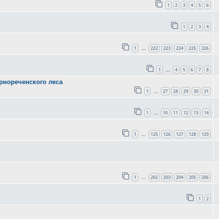
1
2
3
4
5
6
1
2
3
4
1
222
223
224
225
226
…
1
4
5
6
7
8
…
ернореченского леса
1
27
28
29
30
31
…
1
10
11
12
13
14
…
1
125
126
127
128
129
…
1
202
203
204
205
206
…
1
2