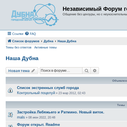
Независимый Форум г
Общение без цензуры, но с неукоснительн
Ссылки
FAQ
Список форумов
Дубна
Наша Дубна
Темы без ответов
Активные темы
Наша Дубна
Поиск
Расширенный п
Новая тема
Объявлен
Список экстренных служб города
Контрольный поцелуй
»
23 мар 2012, 02:43
Темы
Застройка Лебяжьего и Ратмино. Новый виток.
mals
»
08 июн 2022, 20:48
Форум открыт. Readme