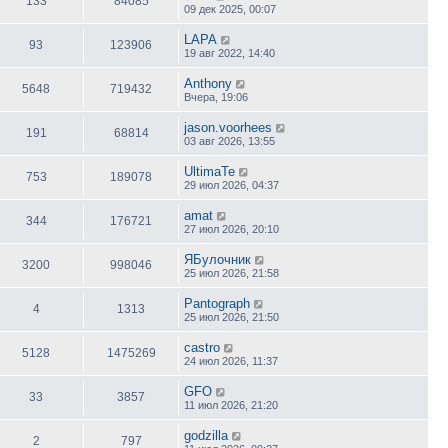
133
84085
09 дек 2025, 00:07
LAPA
93
123906
19 авг 2022, 14:40
Anthony
5648
719432
Вчера, 19:06
jason.voorhees
191
68814
03 авг 2026, 13:55
UltimaTe
753
189078
29 июл 2026, 04:37
amat
344
176721
27 июл 2026, 20:10
ЯБулочник
3200
998046
25 июл 2026, 21:58
Pantograph
4
1313
25 июл 2026, 21:50
castro
5128
1475269
24 июл 2026, 11:37
GFO
33
3857
11 июл 2026, 21:20
godzilla
2
797