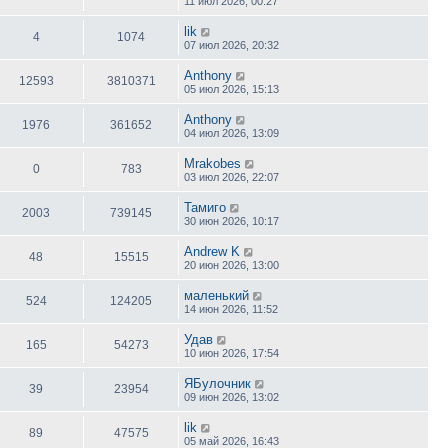
11 июл 2026, 00:27
lik
4
1074
07 июл 2026, 20:32
Anthony
12593
3810371
05 июл 2026, 15:13
Anthony
1976
361652
04 июл 2026, 13:09
Mrakobes
0
783
03 июл 2026, 22:07
Тамиго
2003
739145
30 июн 2026, 10:17
Andrew K
48
15515
20 июн 2026, 13:00
маленький
524
124205
14 июн 2026, 11:52
Удав
165
54273
10 июн 2026, 17:54
ЯБулочник
39
23954
09 июн 2026, 13:02
lik
89
47575
05 май 2026, 16:43