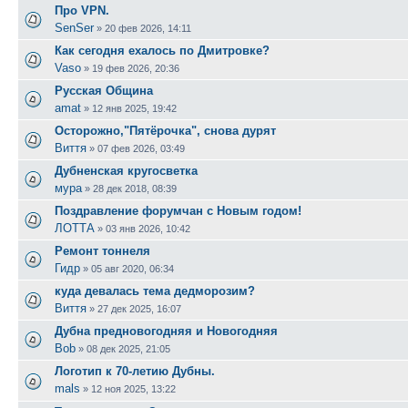
Про VPN.
SenSer
»
20 фев 2026, 14:11
Как сегодня ехалось по Дмитровке?
Vaso
»
19 фев 2026, 20:36
Русская Община
amat
»
12 янв 2025, 19:42
Осторожно,"Пятёрочка", снова дурят
Виття
»
07 фев 2026, 03:49
Дубненская кругосветка
мура
»
28 дек 2018, 08:39
Поздравление форумчан с Новым годом!
ЛОТТА
»
03 янв 2026, 10:42
Ремонт тоннеля
Гидр
»
05 авг 2020, 06:34
куда девалась тема дедморозим?
Виття
»
27 дек 2025, 16:07
Дубна предновогодняя и Новогодняя
Bob
»
08 дек 2025, 21:05
Логотип к 70-летию Дубны.
mals
»
12 ноя 2025, 13:22