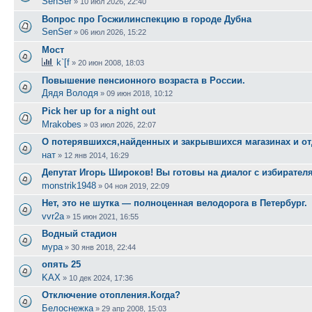
SenSer
»
10 июл 2026, 22:40
Вопрос про Госжилинспекцию в городе Дубна
SenSer
»
06 июл 2026, 15:22
Мост
k`[f
»
20 июн 2008, 18:03
Повышение пенсионного возраста в России.
Дядя Володя
»
09 июн 2018, 10:12
Pick her up for a night out
Mrakobes
»
03 июл 2026, 22:07
О потерявшихся,найденных и закрывшихся магазинах и от
нат
»
12 янв 2014, 16:29
Депутат Игорь Широков! Вы готовы на диалог с избирател
monstrik1948
»
04 ноя 2019, 22:09
Нет, это не шутка — полноценная велодорога в Петербург.
vvr2a
»
15 июн 2021, 16:55
Водный стадион
мура
»
30 янв 2018, 22:44
опять 25
KAX
»
10 дек 2024, 17:36
Отключение отопления.Когда?
Белоснежка
»
29 апр 2008, 15:03