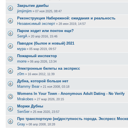
Закрытие дамбы
jimjimjim
»
07 ноя 2025, 08:47
Реконструкция Набережной: ожидания и реальность
Независимый эксперт
»
28 июн 2019, 14:57
Паром ходит или понтон еще?
SergA
»
20 апр 2016, 15:46
Паводок (былое и новый) 2021
мура
»
05 мар 2019, 09:57
Пожарный инспектор
morre
»
06 апр 2026, 13:34
Электронные билеты на экспресс
z0m
»
16 июн 2012, 11:39
Дубна, которой больше нет
Mammy Bear
»
21 ноя 2008, 03:18
Womens In Your Town - Anonymous Adult Dating - No Verify
Mrakobes
»
27 мар 2026, 20:15
Моржи Дубны
SenSer
»
25 янв 2020, 23:57
Про транспортную (не)доступность города. Экспресс Моск
Gray
»
08 апр 2008, 18:28