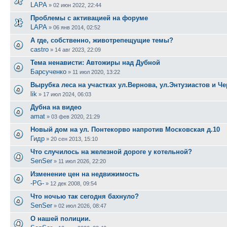
LAPA
»
02 июн 2022, 22:44
Проблемы с активацией на форуме
LAPA
»
06 янв 2014, 02:52
А где, собственно, животрепещущие темы?
castro
»
14 авг 2023, 22:09
Тема ненависти: Автожиры над Дубной
Барсученко
»
11 июл 2020, 13:22
Вырубка леса на участках ул.Вернова, ул.Энтузиастов и Ч
lik
»
17 июл 2024, 06:03
Дубна на видео
amat
»
03 фев 2020, 21:29
Новый дом на ул. Понтекорво напротив Московская д.10
Гидр
»
20 сен 2013, 15:10
Что случилось на железной дороге у котельной?
SenSer
»
11 июл 2026, 22:20
Изменение цен на недвижимость
-PG-
»
12 дек 2008, 09:54
Что ночью так сегодня бахнуло?
SenSer
»
02 июл 2026, 08:47
О нашей полиции.