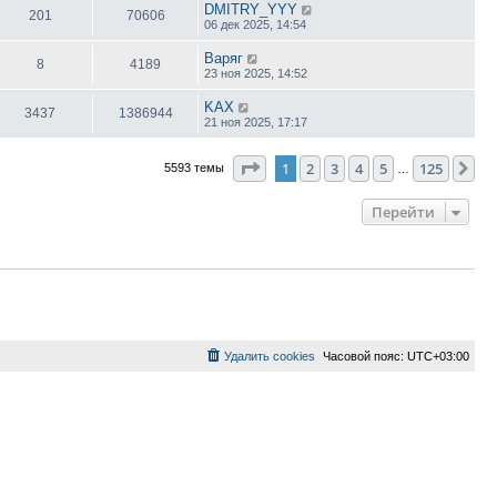
DMITRY_YYY
201
70606
06 дек 2025, 14:54
Варяг
8
4189
23 ноя 2025, 14:52
KAX
3437
1386944
21 ноя 2025, 17:17
Страница
1
из
125
1
2
3
4
5
125
Сл
5593 темы
…
Перейти
Удалить cookies
Часовой пояс:
UTC+03:00