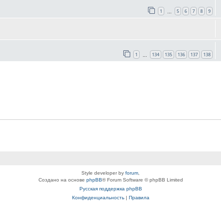
1
5
6
7
8
9
…
1
134
135
136
137
138
…
Style developer by
forum
,
Создано на основе
phpBB
® Forum Software © phpBB Limited
Русская поддержка phpBB
Конфиденциальность
|
Правила