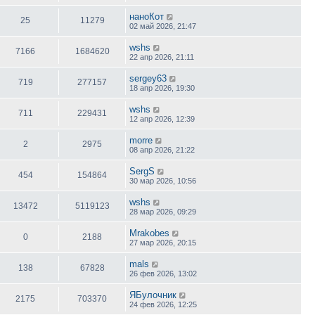
наноКот
25
11279
02 май 2026, 21:47
wshs
7166
1684620
22 апр 2026, 21:11
sergey63
719
277157
18 апр 2026, 19:30
wshs
711
229431
12 апр 2026, 12:39
morre
2
2975
08 апр 2026, 21:22
SergS
454
154864
30 мар 2026, 10:56
wshs
13472
5119123
28 мар 2026, 09:29
Mrakobes
0
2188
27 мар 2026, 20:15
mals
138
67828
26 фев 2026, 13:02
ЯБулочник
2175
703370
24 фев 2026, 12:25