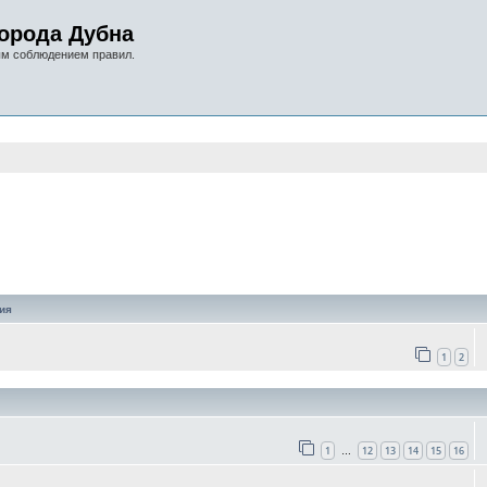
орода Дубна
ым соблюдением правил.
оиск
ия
1
2
1
12
13
14
15
16
…