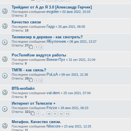
Трейдинг от А до Я 3.0 [Александр Герчик]
evgoler
Последнее сообщение
«
02 фев 2022, 15:03
Ответы:
3
Качество связи
Гидр
Последнее сообщение
«
26 дек 2021, 06:05
Ответы:
19
Тиливизир в деревне - как смотреть?
ЯБулочник
Последнее сообщение
«
08 дек 2021, 13:27
Ответы:
27
1
2
РосТелеКом ведутся работы
Винни-Пух
Последнее сообщение
«
31 окт 2021, 21:04
Ответы:
9
ТМПК - как связь?
PoLsA
Последнее сообщение
«
09 окт 2021, 21:36
Ответы:
28
1
2
ВТБ-мобайл
val-dem
Последнее сообщение
«
25 сен 2021, 07:04
Ответы:
9
Интернет от Телесети +
Frizze
Последнее сообщение
«
28 июн 2021, 06:23
Ответы:
321
1
10
11
12
13
…
Мегафон. Качество связи.
Nitecore
Последнее сообщение
«
23 апр 2021, 12:25
Ответы:
11