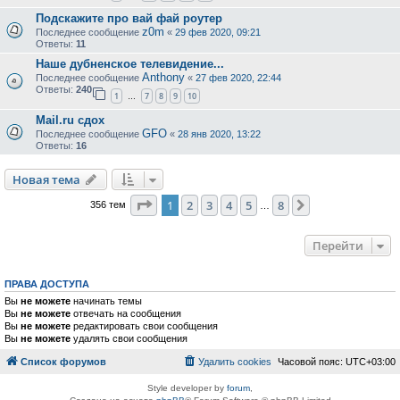
Подскажите про вай фай роутер
z0m
Последнее сообщение
«
29 фев 2020, 09:21
Ответы:
11
Наше дубненское телевидение...
Anthony
Последнее сообщение
«
27 фев 2020, 22:44
Ответы:
240
1
7
8
9
10
…
Mail.ru сдох
GFO
Последнее сообщение
«
28 янв 2020, 13:22
Ответы:
16
Новая тема
Страница
1
из
8
1
2
3
4
5
8
След.
356 тем
…
Перейти
ПРАВА ДОСТУПА
Вы
не можете
начинать темы
Вы
не можете
отвечать на сообщения
Вы
не можете
редактировать свои сообщения
Вы
не можете
удалять свои сообщения
Список форумов
Удалить cookies
Часовой пояс:
UTC+03:00
Style developer by
forum
,