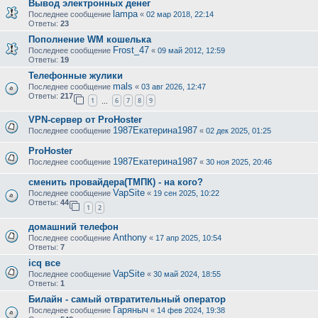
Вывод электронных денег
lampa
Последнее сообщение
«
02 мар 2018, 22:14
Ответы:
23
Пополнение WM кошелька
Frost_47
Последнее сообщение
«
09 май 2012, 12:59
Ответы:
19
Телефонные жулики
mals
Последнее сообщение
«
03 авг 2026, 12:47
Ответы:
217
1
6
7
8
9
…
VPN-сервер от ProHoster
1987Екатерина1987
Последнее сообщение
«
02 дек 2025, 01:25
ProHoster
1987Екатерина1987
Последнее сообщение
«
30 ноя 2025, 20:46
сменить провайдера(ТМПК) - на кого?
VapSite
Последнее сообщение
«
19 сен 2025, 10:22
Ответы:
44
1
2
домашний телефон
Anthony
Последнее сообщение
«
17 апр 2025, 10:54
Ответы:
7
icq все
VapSite
Последнее сообщение
«
30 май 2024, 18:55
Ответы:
1
Билайн - самый отвратительный оператор
Гаряныч
Последнее сообщение
«
14 фев 2024, 19:38