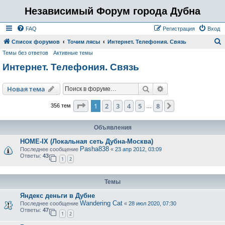
Независимый Форум города Дубна
FAQ
Регистрация
Вход
Список форумов
Точим лясы
Интернет. Телефония. Связь
Темы без ответов
Активные темы
о
Интернет. Телефония. Связь
и
с
Поиск
Расширенный пои
Новая тема
к
Страница
1
из
8
1
2
3
4
5
8
След.
356 тем
…
Объявления
HOME-IX (Локальная сеть Дубна-Москва)
Pasha838
Последнее сообщение
«
23 апр 2012, 03:09
Ответы:
43
1
2
Темы
Яндекс деньги в Дубне
Wandering Cat
Последнее сообщение
«
28 июл 2020, 07:30
Ответы:
47
1
2