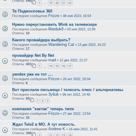
Ответы:
548
1
19
20
21
22
…
Тв Подмосковье 360
Frizze
Последнее сообщение
«
08 ноя 2023, 16:54
Нужно переустановить Wink на телевизоре
Marduk8
Последнее сообщение
«
03 ноя 2023, 13:39
Ответы:
10
Какого провайдера выбрать?
Wandering Cat
Последнее сообщение
«
13 дек 2022, 16:23
Ответы:
17
провайдер Net By Net
mad
Последнее сообщение
«
12 дек 2022, 21:27
Ответы:
403
1
14
15
16
17
…
yandex уже не тот ....
Frizze
Последнее сообщение
«
26 окт 2022, 20:04
Ответы:
6
Вот прислали письмецо / телесеть плюс / альтернативы
3y6uk
Последнее сообщение
«
06 окт 2022, 14:40
Ответы:
65
1
2
3
компания "кактак" теперь тмпк
Frizze
Последнее сообщение
«
27 авг 2022, 13:54
Ответы:
16
Ждал Tele2 в МО. А тут новость.
Andrew K
Последнее сообщение
«
16 июн 2022, 11:41
Ответы:
349
1
11
12
13
14
…