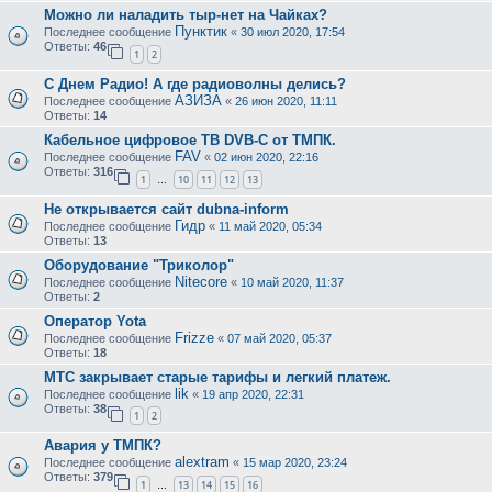
Можно ли наладить тыр-нет на Чайках?
Пунктик
Последнее сообщение
«
30 июл 2020, 17:54
Ответы:
46
1
2
С Днем Радио! А где радиоволны делись?
АЗИЗА
Последнее сообщение
«
26 июн 2020, 11:11
Ответы:
14
Кабельное цифровое ТВ DVB-C от ТМПК.
FAV
Последнее сообщение
«
02 июн 2020, 22:16
Ответы:
316
1
10
11
12
13
…
Не открывается сайт dubna-inform
Гидр
Последнее сообщение
«
11 май 2020, 05:34
Ответы:
13
Оборудование "Триколор"
Nitecore
Последнее сообщение
«
10 май 2020, 11:37
Ответы:
2
Оператор Yota
Frizze
Последнее сообщение
«
07 май 2020, 05:37
Ответы:
18
МТС закрывает старые тарифы и легкий платеж.
lik
Последнее сообщение
«
19 апр 2020, 22:31
Ответы:
38
1
2
Авария у ТМПК?
alextram
Последнее сообщение
«
15 мар 2020, 23:24
Ответы:
379
1
13
14
15
16
…