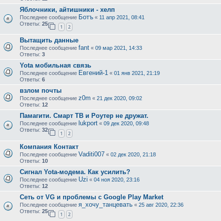
Яблочники, айтишники - хелп
Ботъ
Последнее сообщение
«
11 апр 2021, 08:41
Ответы:
25
1
2
Вытащить данные
fant
Последнее сообщение
«
09 мар 2021, 14:33
Ответы:
3
Yota мобильная связь
Евгений-1
Последнее сообщение
«
01 янв 2021, 21:19
Ответы:
6
взлом почты
z0m
Последнее сообщение
«
21 дек 2020, 09:02
Ответы:
12
Памагити. Смарт ТВ и Роутер не дружат.
lukport
Последнее сообщение
«
09 дек 2020, 09:48
Ответы:
32
1
2
Компания Контакт
Vaditi007
Последнее сообщение
«
02 дек 2020, 21:18
Ответы:
10
Сигнал Yota-модема. Как усилить?
Uzi
Последнее сообщение
«
04 ноя 2020, 23:16
Ответы:
12
Сеть от VG и проблемы с Google Play Market
я_хочу_танцевать
Последнее сообщение
«
25 авг 2020, 22:36
Ответы:
25
1
2