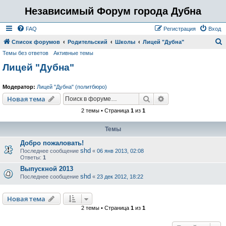
Независимый Форум города Дубна
FAQ
Регистрация
Вход
Список форумов
Родительский
Школы
Лицей "Дубна"
Темы без ответов
Активные темы
о
Лицей "Дубна"
и
с
Модератор:
Лицей "Дубна" (политбюро)
к
Поиск
Расширенный пои
Новая тема
2 темы • Страница
1
из
1
Темы
Добро пожаловать!
shd
Последнее сообщение
«
06 янв 2013, 02:08
Ответы:
1
Выпускной 2013
shd
Последнее сообщение
«
23 дек 2012, 18:22
Новая тема
2 темы • Страница
1
из
1