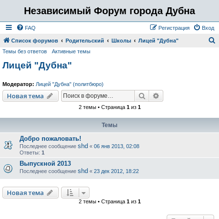
Независимый Форум города Дубна
FAQ
Регистрация
Вход
Список форумов
Родительский
Школы
Лицей "Дубна"
Темы без ответов
Активные темы
о
Лицей "Дубна"
и
с
Модератор:
Лицей "Дубна" (политбюро)
к
Поиск
Расширенный пои
Новая тема
2 темы • Страница
1
из
1
Темы
Добро пожаловать!
shd
Последнее сообщение
«
06 янв 2013, 02:08
Ответы:
1
Выпускной 2013
shd
Последнее сообщение
«
23 дек 2012, 18:22
Новая тема
2 темы • Страница
1
из
1