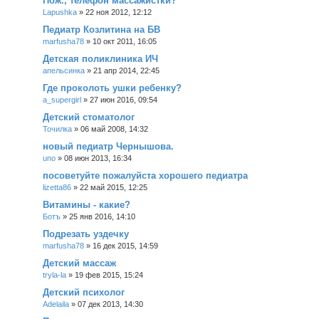
Пож., телефон массажистки?
Lapushka
»
22 ноя 2012, 12:12
Педиатр Козлитина на БВ
marfusha78
»
10 окт 2011, 16:05
Детская поликлиника ИЧ
апельсинка
»
21 апр 2014, 22:45
Где проколоть ушки ребенку?
a_supergirl
»
27 июн 2016, 09:54
Детский стоматолог
Точилка
»
06 май 2008, 14:32
новый педиатр Чернышова.
uno
»
08 июн 2013, 16:34
посоветуйте пожалуйста хорошего педиатра
lizetta86
»
22 май 2015, 12:25
Витамины - какие?
Ботъ
»
25 янв 2016, 14:10
Подрезать уздечку
marfusha78
»
16 дек 2015, 14:59
Детский массаж
tryla-la
»
19 фев 2015, 15:24
Детский психолог
Adelaila
»
07 дек 2013, 14:30