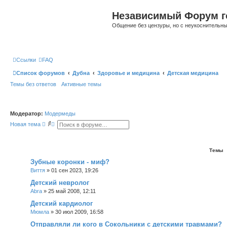
Независимый Форум г
Общение без цензуры, но с неукоснительн
Ссылки
FAQ
Список форумов
Дубна
Здоровье и медицина
Детская медицина
Темы без ответов
Активные темы
Модератор:
Модермеды
П
Р
Новая тема
о
а
и
с
с
ш
к
и
Темы
р
е
Зубные коронки - миф?
н
Виття
»
01 сен 2023, 19:26
н
ы
Детский невролог
й
п
Abra
»
25 май 2008, 12:11
о
и
Детский кардиолог
с
Мюмла
»
30 июл 2009, 16:58
к
Отправляли ли кого в Сокольники с детскими травмами?