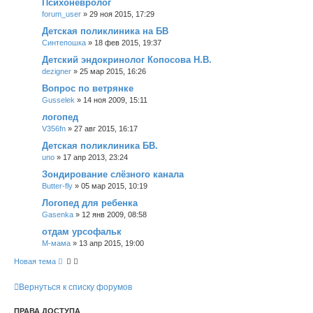
Психоневролог
forum_user
»
29 ноя 2015, 17:29
Детская поликлиника на БВ
Синтепошка
»
18 фев 2015, 19:37
Детский эндокринолог Копосова Н.В.
dezigner
»
25 мар 2015, 16:26
Вопрос по ветрянке
Gusselek
»
14 ноя 2009, 15:11
логопед
V356fn
»
27 авг 2015, 16:17
Детская поликлиника БВ.
uno
»
17 апр 2013, 23:24
Зондирование слёзного канала
Butter-fly
»
05 мар 2015, 10:19
Логопед для ребенка
Gasenka
»
12 янв 2009, 08:58
отдам урсофальк
М-мама
»
13 апр 2015, 19:00
Новая тема
Вернуться к списку форумов
ПРАВА ДОСТУПА