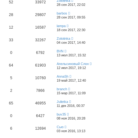
Zolotinka
52
33972
28 сен 2017, 22:02
barbos
28
29807
28 сен 2017, 09:55
lampa
12
16587
18 сен 2017, 22:30
Zolotinka
33
32267
04 сен 2017, 14:40
BVN
0
6792
13 июл 2017, 15:32
Апельсиновый Слон
64
61903
12 июл 2017, 19:12
AnnaSh
5
10760
19 май 2017, 12:40
branch
2
7866
15 мар 2017, 11:09
Julietka
65
46955
11 дек 2016, 00:37
buv35
0
6427
08 ноя 2016, 20:28
Сью
6
12694
03 ноя 2016, 13:13