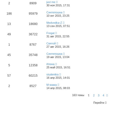
just me
2
8909
30 ноя 2015, 17:31
Синтепошка
186
95979
10 окт 2015, 23:25
Medvedka-Z
13
18680
13 сен 2015, 07:51
Fregat
49
36722
31 авг 2015, 22:55
Святой
1
8767
27 авг 2015, 16:26
Синтепошка
45
35748
19 авг 2015, 13:04
Илона
5
12358
25 май 2015, 16:51
studentka
57
60215
16 апр 2015, 14:01
М-мама
2
8527
14 апр 2015, 08:03
1
163 темы
С
2
3
4
л
е
Перейти
д
.