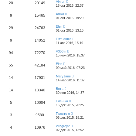
Vikrun
20
20149
18 окт 2016, 22:37
Adika
9
15465
01 окт 2016, 19:29
Elen
29
24763
01 окт 2016, 13:15
Пятнашка
9
14052
11 авг 2016, 15:19
V356fn
94
72270
15 июн 2016, 15:37
Elen
55
42184
09 май 2016, 07:23
MaryJane
14
17931
14 мар 2016, 11:02
Ботъ
14
13340
30 янв 2016, 14:37
Елен-ка
5
10004
16 дек 2015, 20:25
Просто я
3
9580
06 дек 2015, 18:21
loragrey2
4
10976
02 дек 2015, 13:52