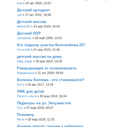
mat
»
20 авг 2020, 20:57
Детский ортодонт
sati
»
27 окт 2010, 16:08
Детский массаж
Master50
»
15 апр 2019, 18:53
Детский ЛОР
somebody
»
25 май 2009, 13:53
Кто педиатр участка Боголюбова 20?
Гость100
»
21 апр 2019, 21:40
детский массаж на дому
klipp_klapp
»
28 апр 2014, 16:00
Ревакцинация от полиомиелита
Марамашка
»
11 окт 2008, 09:54
Болезнь Келлера - кто сталкивался?
Ботъ
»
10 авг 2017, 13:26
ЛФК для детей
Просто ольга
»
30 мар 2018, 16:04
Педиатры на ул. Энтузиастов
GriL
»
07 мар 2018, 08:47
Психиатр
Rose
»
03 мар 2018, 11:25
Анемия легкой степени у ребятенка