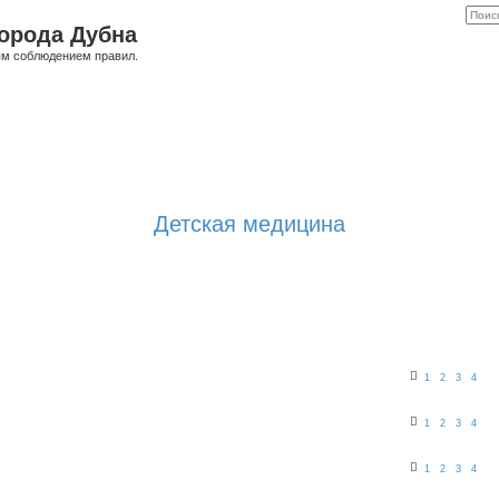
орода Дубна
ым соблюдением правил.
Детская медицина
1
2
3
4
1
2
3
4
1
2
3
4