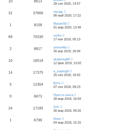
10
8613
28 сен 2020, 14:57
груздь
31
37666
06 май 2020, 17:22
Master50
1
8158
01 мар 2020, 13:49
verkn
69
70330
17 ноя 2019, 05:13
simon4ita
2
8817
30 апр 2019, 20:04
ekaterina85
10
18519
12 фев 2019, 13:02
a_supergirl
14
17375
25 сен 2018, 19:02
Ботъ
5
12304
07 сен 2018, 09:23
Просто ольга
0
6673
30 мар 2018, 16:04
GriL
24
17185
30 мар 2018, 09:20
Rose
1
6799
04 мар 2018, 15:15