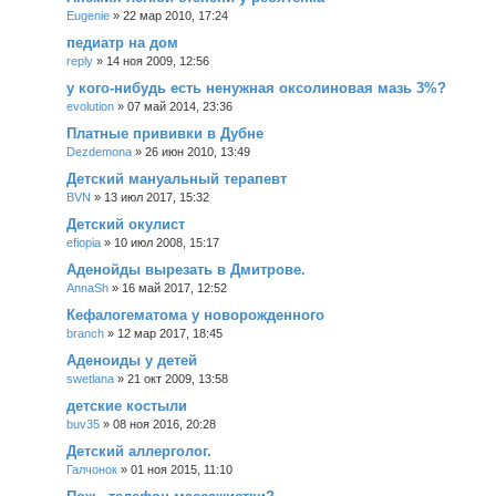
Eugenie
»
22 мар 2010, 17:24
педиатр на дом
reply
»
14 ноя 2009, 12:56
у кого-нибудь есть ненужная оксолиновая мазь 3%?
evolution
»
07 май 2014, 23:36
Платные прививки в Дубне
Dezdemona
»
26 июн 2010, 13:49
Детский мануальный терапевт
BVN
»
13 июл 2017, 15:32
Детский окулист
efiopia
»
10 июл 2008, 15:17
Аденойды вырезать в Дмитрове.
AnnaSh
»
16 май 2017, 12:52
Кефалогематома у новорожденного
branch
»
12 мар 2017, 18:45
Аденоиды у детей
swetlana
»
21 окт 2009, 13:58
детские костыли
buv35
»
08 ноя 2016, 20:28
Детский аллерголог.
Галчонок
»
01 ноя 2015, 11:10