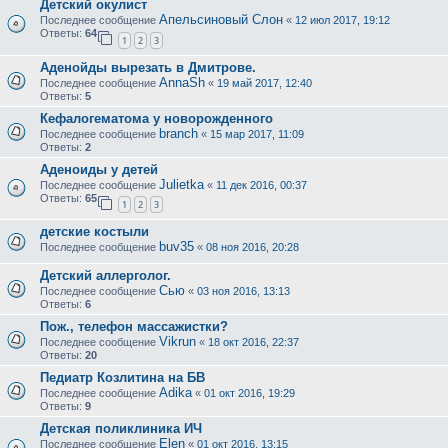
Детский окулист
Апельсиновый Слон
Последнее сообщение
«
12 июл 2017, 19:12
Ответы:
64
1
2
3
Аденойды вырезать в Дмитрове.
AnnaSh
Последнее сообщение
«
19 май 2017, 12:40
Ответы:
5
Кефалогематома у новорожденного
branch
Последнее сообщение
«
15 мар 2017, 11:09
Ответы:
2
Аденоиды у детей
Julietka
Последнее сообщение
«
11 дек 2016, 00:37
Ответы:
65
1
2
3
детские костыли
buv35
Последнее сообщение
«
08 ноя 2016, 20:28
Детский аллерголог.
Сью
Последнее сообщение
«
03 ноя 2016, 13:13
Ответы:
6
Пож., телефон массажистки?
Vikrun
Последнее сообщение
«
18 окт 2016, 22:37
Ответы:
20
Педиатр Козлитина на БВ
Adika
Последнее сообщение
«
01 окт 2016, 19:29
Ответы:
9
Детская поликлиника ИЧ
Elen
Последнее сообщение
«
01 окт 2016, 13:15