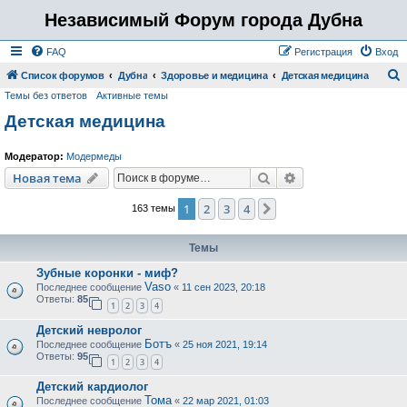
Независимый Форум города Дубна
FAQ
Регистрация
Вход
Список форумов
Дубна
Здоровье и медицина
Детская медицина
Темы без ответов
Активные темы
о
Детская медицина
и
с
Модератор:
Модермеды
к
Поиск
Расширенный пои
Новая тема
1
2
3
4
След.
163 темы
Темы
Зубные коронки - миф?
Vaso
Последнее сообщение
«
11 сен 2023, 20:18
Ответы:
85
1
2
3
4
Детский невролог
Ботъ
Последнее сообщение
«
25 ноя 2021, 19:14
Ответы:
95
1
2
3
4
Детский кардиолог
Тома
Последнее сообщение
«
22 мар 2021, 01:03