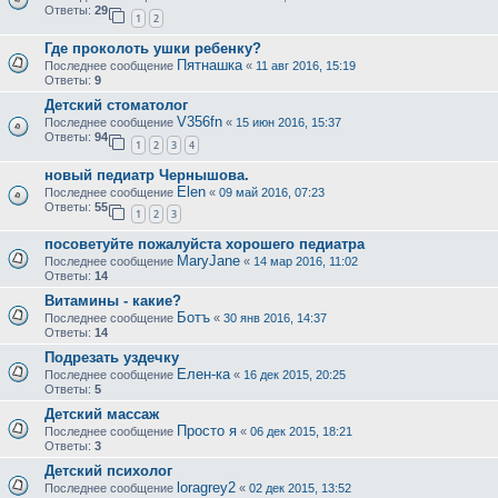
Ответы:
29
1
2
Где проколоть ушки ребенку?
Пятнашка
Последнее сообщение
«
11 авг 2016, 15:19
Ответы:
9
Детский стоматолог
V356fn
Последнее сообщение
«
15 июн 2016, 15:37
Ответы:
94
1
2
3
4
новый педиатр Чернышова.
Elen
Последнее сообщение
«
09 май 2016, 07:23
Ответы:
55
1
2
3
посоветуйте пожалуйста хорошего педиатра
MaryJane
Последнее сообщение
«
14 мар 2016, 11:02
Ответы:
14
Витамины - какие?
Ботъ
Последнее сообщение
«
30 янв 2016, 14:37
Ответы:
14
Подрезать уздечку
Елен-ка
Последнее сообщение
«
16 дек 2015, 20:25
Ответы:
5
Детский массаж
Просто я
Последнее сообщение
«
06 дек 2015, 18:21
Ответы:
3
Детский психолог
loragrey2
Последнее сообщение
«
02 дек 2015, 13:52