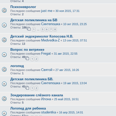
Ответы:
4
Психоневролог
just me
Последнее сообщение
«
30 ноя 2015, 17:31
Ответы:
2
Детская поликлиника на БВ
Синтепошка
Последнее сообщение
«
10 окт 2015, 23:25
Ответы:
186
1
5
6
7
8
…
Детский эндокринолог Копосова Н.В.
Medvedka-Z
Последнее сообщение
«
13 сен 2015, 07:51
Ответы:
13
Вопрос по ветрянке
Fregat
Последнее сообщение
«
31 авг 2015, 22:55
Ответы:
49
1
2
логопед
Святой
Последнее сообщение
«
27 авг 2015, 16:26
Ответы:
1
Детская поликлиника БВ.
Синтепошка
Последнее сообщение
«
19 авг 2015, 13:04
Ответы:
45
1
2
Зондирование слёзного канала
Илона
Последнее сообщение
«
25 май 2015, 16:51
Ответы:
5
Логопед для ребенка
studentka
Последнее сообщение
«
16 апр 2015, 14:01
Ответы:
57