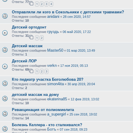
Ответы:
77
1
2
3
4
Отправляли ли кого в Сокольники с детскими травмами?
anidani
Последнее сообщение
«
28 сен 2020, 14:57
Ответы:
10
Детский ортодонт
груздь
Последнее сообщение
«
06 май 2020, 17:22
Ответы:
31
1
2
Детский массаж
Master50
Последнее сообщение
«
01 мар 2020, 13:49
Ответы:
1
Детский ЛОР
verkn
Последнее сообщение
«
17 ноя 2019, 05:13
Ответы:
69
1
2
3
Кто педиатр участка Боголюбова 20?
simon4ita
Последнее сообщение
«
30 апр 2019, 20:04
Ответы:
2
детский массаж на дому
ekaterina85
Последнее сообщение
«
12 фев 2019, 13:02
Ответы:
10
Ревакцинация от полиомиелита
a_supergirl
Последнее сообщение
«
25 сен 2018, 19:02
Ответы:
14
Болезнь Келлера - кто сталкивался?
Ботъ
Последнее сообщение
«
07 сен 2018, 09:23