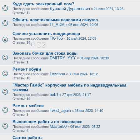
Куда сдать электронный лом?
Дуралей Дуралеевич
Последнее сообщение
«
24 июн 2024, 13:26
Ответы:
11
Обшить пластиковыми панелями санузел.
IT_ADM
Последнее сообщение
«
05 июн 2024, 10:06
Срочно установить кондиционер
TK-765
Последнее сообщение
«
10 май 2024, 17:03
Ответы:
34
1
2
Закопать бочки для стока воды
DMITRY_YYY
Последнее сообщение
«
01 апр 2024, 20:30
Ответы:
1
Ремонт обуви
Lozanna
Последнее сообщение
«
30 янв 2024, 18:12
Ответы:
16
"Мастер Гамбс" корпусная мебель по индивидуальным
заказам
bob1
Последнее сообщение
«
27 дек 2023, 21:17
Ответы:
19
Ремонт мебели
Twist_again
Последнее сообщение
«
26 окт 2023, 14:10
Ответы:
1
Выполняем работы по газосварке
Master50
Последнее сообщение
«
06 июн 2023, 05:22
Ответы:
4
Сантех работы