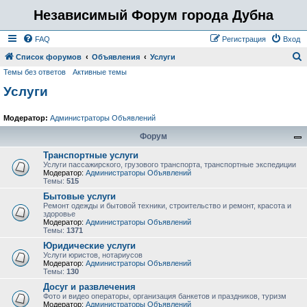
Независимый Форум города Дубна
FAQ
Регистрация
Вход
Список форумов
Объявления
Услуги
Темы без ответов
Активные темы
о
Услуги
и
с
Модератор:
Администраторы Объявлений
к
Форум
Транспортные услуги
Услуги пассажирского, грузового транспорта, транспортные экспедиции
Модератор:
Администраторы Объявлений
Темы:
515
Бытовые услуги
Ремонт одежды и бытовой техники, строительство и ремонт, красота и
здоровье
Модератор:
Администраторы Объявлений
Темы:
1371
Юридические услуги
Услуги юристов, нотариусов
Модератор:
Администраторы Объявлений
Темы:
130
Досуг и развлечения
Фото и видео операторы, организация банкетов и праздников, туризм
Модератор:
Администраторы Объявлений