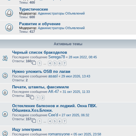
Темы:
400
Туристические
Модератор:
Администраторы Объявлений
Темы:
600
Развитие и обучение
Модератор:
Администраторы Объявлений
Темы:
417
Активные темы
Черный список бракоделов
Serega78
Последнее сообщение
«
28 ноя 2022, 08:45
Ответы:
160
1
4
5
6
7
…
Нужно уложить OSB по лагам
asasl
Последнее сообщение
«
29 июл 2026, 13:43
Ответы:
2
Печати, штампы, факсимиле
АК-47
Последнее сообщение
«
31 окт 2025, 11:33
Ответы:
32
1
2
Остекление балконов и лоджий. Окна ПВХ.
Обшивка.Хоз.Блоки.
Cee'd
Последнее сообщение
«
27 окт 2025, 06:32
Ответы:
157
1
4
5
6
7
…
Ищу электрика
romansyone
Последнее сообщение
«
05 окт 2025, 23:58