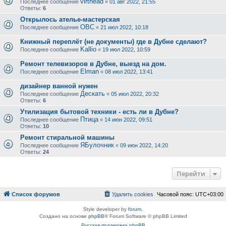
virthead
Последнее сообщение
«
01 авг 2022, 21:55
Ответы:
6
Открылось ателье-мастерская
ОВС
Последнее сообщение
«
21 июл 2022, 10:18
Книжный переплёт (не документы) где в Дубне сделают?
Kallio
Последнее сообщение
«
19 июл 2022, 10:59
Ремонт телевизоров в Дубне, выезд на дом.
Elman
Последнее сообщение
«
08 июл 2022, 13:41
дизайнер ванной нужен
Дескать
Последнее сообщение
«
05 июл 2022, 20:32
Ответы:
6
Утилизация бытовой техники - есть ли в Дубне?
Птица
Последнее сообщение
«
14 июн 2022, 09:51
Ответы:
10
Ремонт стиральной машины
ЯБулочник
Последнее сообщение
«
09 июн 2022, 14:20
Ответы:
24
Перейти
Список форумов
Удалить cookies
Часовой пояс:
UTC+03:00
Style developer by
forum
,
Создано на основе
phpBB
® Forum Software © phpBB Limited
Русская поддержка phpBB