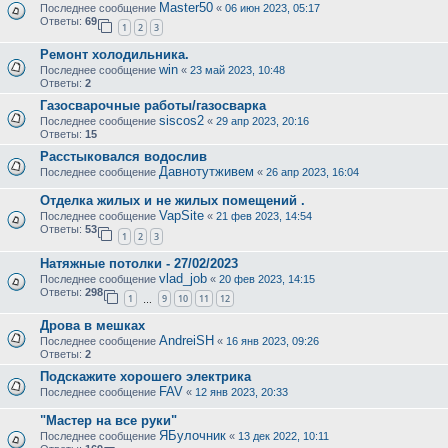
Master50
Последнее сообщение
«
06 июн 2023, 05:17
Ответы:
69
1
2
3
Ремонт холодильника.
win
Последнее сообщение
«
23 май 2023, 10:48
Ответы:
2
Газосварочные работы/газосварка
siscos2
Последнее сообщение
«
29 апр 2023, 20:16
Ответы:
15
Расстыковался водослив
Давнотутживем
Последнее сообщение
«
26 апр 2023, 16:04
Отделка жилых и не жилых помещений .
VapSite
Последнее сообщение
«
21 фев 2023, 14:54
Ответы:
53
1
2
3
Натяжные потолки - 27/02/2023
vlad_job
Последнее сообщение
«
20 фев 2023, 14:15
Ответы:
298
1
9
10
11
12
…
Дрова в мешках
AndreiSH
Последнее сообщение
«
16 янв 2023, 09:26
Ответы:
2
Подскажите хорошего электрика
FAV
Последнее сообщение
«
12 янв 2023, 20:33
"Мастер на все руки"
ЯБулочник
Последнее сообщение
«
13 дек 2022, 10:11