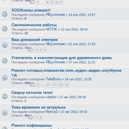
Ответы:
169
1
4
5
6
7
…
SOS!Клопы атакуют!
ЯБулочник
Последнее сообщение
«
18 ноя 2022, 13:57
Ответы:
8
Сантехнические работы.
NOTIK
Последнее сообщение
«
12 ноя 2022, 08:04
Ответы:
22
Ваш домашний электрик
ЯБулочник
Последнее сообщение
«
01 ноя 2022, 17:55
Ответы:
74
1
2
3
Утеплитель и комплектующие для деревянного дома.
ЯБулочник
Последнее сообщение
«
27 сен 2022, 11:23
Ремонт сотовых,планшетов,теле-,аудио-,видео-,ноутбуков
т.д.
TeleBoss
Последнее сообщение
«
18 сен 2022, 10:35
Ответы:
340
1
11
12
13
14
…
Сверху потоком течет
castro
Последнее сообщение
«
27 авг 2022, 09:49
Ответы:
1
Тема временно не актуальна
Norco2
Последнее сообщение
«
23 авг 2022, 09:42
Ответы:
48
1
2
Ремонт кофемашины