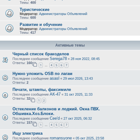
Темы:
400
Туристические
Модератор:
Администраторы Объявлений
Темы:
600
Развитие и обучение
Модератор:
Администраторы Объявлений
Темы:
417
Активные темы
Черный список бракоделов
Serega78
Последнее сообщение
«
28 ноя 2022, 08:45
Ответы:
160
1
4
5
6
7
…
Нужно уложить OSB по лагам
asasl
Последнее сообщение
«
29 июл 2026, 13:43
Ответы:
2
Печати, штампы, факсимиле
АК-47
Последнее сообщение
«
31 окт 2025, 11:33
Ответы:
32
1
2
Остекление балконов и лоджий. Окна ПВХ.
Обшивка.Хоз.Блоки.
Cee'd
Последнее сообщение
«
27 окт 2025, 06:32
Ответы:
157
1
4
5
6
7
…
Ищу электрика
romansyone
Последнее сообщение
«
05 окт 2025, 23:58