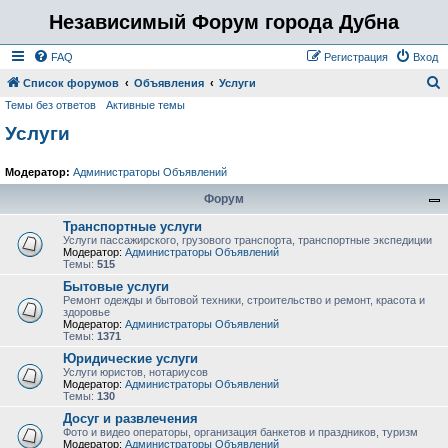
Независимый Форум города Дубна
FAQ
Регистрация
Вход
Список форумов
Объявления
Услуги
Темы без ответов
Активные темы
о
Услуги
и
с
Модератор:
Администраторы Объявлений
к
Форум
Транспортные услуги
Услуги пассажирского, грузового транспорта, транспортные экспедиции
Модератор:
Администраторы Объявлений
Темы:
515
Бытовые услуги
Ремонт одежды и бытовой техники, строительство и ремонт, красота и
здоровье
Модератор:
Администраторы Объявлений
Темы:
1371
Юридические услуги
Услуги юристов, нотариусов
Модератор:
Администраторы Объявлений
Темы:
130
Досуг и развлечения
Фото и видео операторы, организация банкетов и праздников, туризм
Модератор:
Администраторы Объявлений