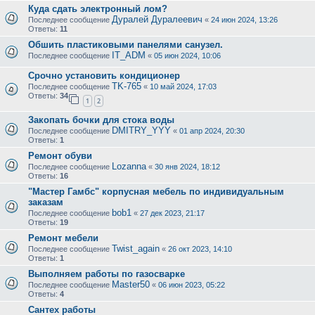
Куда сдать электронный лом?
Дуралей Дуралеевич
Последнее сообщение
«
24 июн 2024, 13:26
Ответы:
11
Обшить пластиковыми панелями санузел.
IT_ADM
Последнее сообщение
«
05 июн 2024, 10:06
Срочно установить кондиционер
TK-765
Последнее сообщение
«
10 май 2024, 17:03
Ответы:
34
1
2
Закопать бочки для стока воды
DMITRY_YYY
Последнее сообщение
«
01 апр 2024, 20:30
Ответы:
1
Ремонт обуви
Lozanna
Последнее сообщение
«
30 янв 2024, 18:12
Ответы:
16
"Мастер Гамбс" корпусная мебель по индивидуальным
заказам
bob1
Последнее сообщение
«
27 дек 2023, 21:17
Ответы:
19
Ремонт мебели
Twist_again
Последнее сообщение
«
26 окт 2023, 14:10
Ответы:
1
Выполняем работы по газосварке
Master50
Последнее сообщение
«
06 июн 2023, 05:22
Ответы:
4
Сантех работы