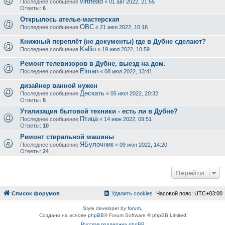
virthead
Последнее сообщение
«
01 авг 2022, 21:55
Ответы:
6
Открылось ателье-мастерская
ОВС
Последнее сообщение
«
21 июл 2022, 10:18
Книжный переплёт (не документы) где в Дубне сделают?
Kallio
Последнее сообщение
«
19 июл 2022, 10:59
Ремонт телевизоров в Дубне, выезд на дом.
Elman
Последнее сообщение
«
08 июл 2022, 13:41
дизайнер ванной нужен
Дескать
Последнее сообщение
«
05 июл 2022, 20:32
Ответы:
6
Утилизация бытовой техники - есть ли в Дубне?
Птица
Последнее сообщение
«
14 июн 2022, 09:51
Ответы:
10
Ремонт стиральной машины
ЯБулочник
Последнее сообщение
«
09 июн 2022, 14:20
Ответы:
24
Перейти
Список форумов
Удалить cookies
Часовой пояс:
UTC+03:00
Style developer by
forum
,
Создано на основе
phpBB
® Forum Software © phpBB Limited
Русская поддержка phpBB