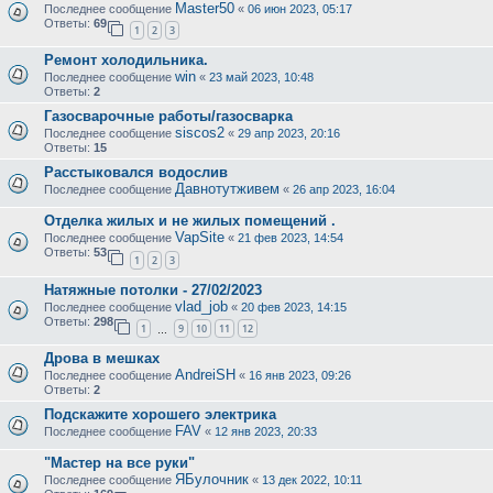
Master50
Последнее сообщение
«
06 июн 2023, 05:17
Ответы:
69
1
2
3
Ремонт холодильника.
win
Последнее сообщение
«
23 май 2023, 10:48
Ответы:
2
Газосварочные работы/газосварка
siscos2
Последнее сообщение
«
29 апр 2023, 20:16
Ответы:
15
Расстыковался водослив
Давнотутживем
Последнее сообщение
«
26 апр 2023, 16:04
Отделка жилых и не жилых помещений .
VapSite
Последнее сообщение
«
21 фев 2023, 14:54
Ответы:
53
1
2
3
Натяжные потолки - 27/02/2023
vlad_job
Последнее сообщение
«
20 фев 2023, 14:15
Ответы:
298
1
9
10
11
12
…
Дрова в мешках
AndreiSH
Последнее сообщение
«
16 янв 2023, 09:26
Ответы:
2
Подскажите хорошего электрика
FAV
Последнее сообщение
«
12 янв 2023, 20:33
"Мастер на все руки"
ЯБулочник
Последнее сообщение
«
13 дек 2022, 10:11