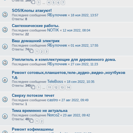
Ответы:
169
1
4
5
6
7
…
SOS!Клопы атакуют!
ЯБулочник
Последнее сообщение
«
18 ноя 2022, 13:57
Ответы:
8
Сантехнические работы.
NOTIK
Последнее сообщение
«
12 ноя 2022, 08:04
Ответы:
22
Ваш домашний электрик
ЯБулочник
Последнее сообщение
«
01 ноя 2022, 17:55
Ответы:
74
1
2
3
Утеплитель и комплектующие для деревянного дома.
ЯБулочник
Последнее сообщение
«
27 сен 2022, 11:23
Ремонт сотовых,планшетов,теле-,аудио-,видео-,ноутбуков
т.д.
TeleBoss
Последнее сообщение
«
18 сен 2022, 10:35
Ответы:
340
1
11
12
13
14
…
Сверху потоком течет
castro
Последнее сообщение
«
27 авг 2022, 09:49
Ответы:
1
Тема временно не актуальна
Norco2
Последнее сообщение
«
23 авг 2022, 09:42
Ответы:
48
1
2
Ремонт кофемашины