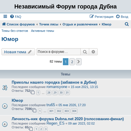
Независимый Форум города Дубна
FAQ
Регистрация
Вход
Список форумов
Точим лясы
Отдых и развлечения
Юмор
Темы без ответов
Активные темы
о
Юмор
и
с
Поиск
Расширенный пои
Новая тема
к
1
2
След.
82 темы
Темы
Приколы нашего городка (забавное в Дубне)
romansyone
Последнее сообщение
«
15 ноя 2021, 13:15
Ответы:
752
1
28
29
30
31
…
Юмор
tru65
Последнее сообщение
«
05 янв 2026, 17:20
Ответы:
7596
1
301
302
303
304
…
Личность-ник форума Dubna.net 2020 (голосование-финал)
Regen_ES
Последнее сообщение
«
09 авг 2023, 02:02
Ответы:
65
1
2
3