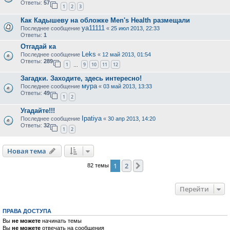
Ответы:
57
1
2
3
Как Кадышеву на обложке Men's Health размещали
ya11111
Последнее сообщение
«
25 июл 2013, 22:33
Ответы:
1
Отгадай ка
Leks
Последнее сообщение
«
12 май 2013, 01:54
Ответы:
289
1
9
10
11
12
…
Загадки. Заходите, здесь интересно!
мура
Последнее сообщение
«
03 май 2013, 13:33
Ответы:
49
1
2
Угадайте!!!
Ipatiya
Последнее сообщение
«
30 апр 2013, 14:20
Ответы:
32
1
2
Новая тема
1
2
След.
82 темы
Перейти
ПРАВА ДОСТУПА
Вы
не можете
начинать темы
Вы
не можете
отвечать на сообщения