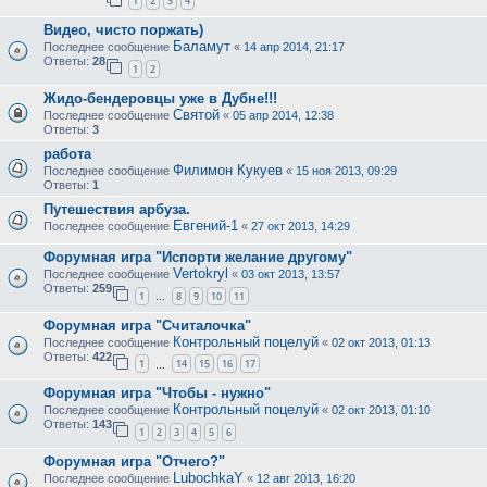
1
2
3
4
Видео, чисто поржать)
Баламут
Последнее сообщение
«
14 апр 2014, 21:17
Ответы:
28
1
2
Жидо-бендеровцы уже в Дубне!!!
Святой
Последнее сообщение
«
05 апр 2014, 12:38
Ответы:
3
работа
Филимон Кукуев
Последнее сообщение
«
15 ноя 2013, 09:29
Ответы:
1
Путешествия арбуза.
Евгений-1
Последнее сообщение
«
27 окт 2013, 14:29
Форумная игра "Испорти желание другому"
Vertokryl
Последнее сообщение
«
03 окт 2013, 13:57
Ответы:
259
1
8
9
10
11
…
Форумная игра "Считалочка"
Контрольный поцелуй
Последнее сообщение
«
02 окт 2013, 01:13
Ответы:
422
1
14
15
16
17
…
Форумная игра "Чтобы - нужно"
Контрольный поцелуй
Последнее сообщение
«
02 окт 2013, 01:10
Ответы:
143
1
2
3
4
5
6
Форумная игра "Отчего?"
LubochkaY
Последнее сообщение
«
12 авг 2013, 16:20