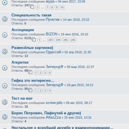
мура
Последнее сообщение
«
04 июл 2017, 23:06
Ответы:
247
1
7
8
9
10
…
Специальность такая
Пунктик
Последнее сообщение
«
14 авг 2016, 23:22
Ответы:
6
Ассоциации
BIZON
Последнее сообщение
«
19 июл 2016, 19:10
Ответы:
6131
1
243
244
245
246
…
Развесёлые картинки)
Одиссей
Последнее сообщение
«
02 апр 2016, 11:30
Ответы:
13
Аткритки
ЗигмундФ
Последнее сообщение
«
09 мар 2016, 12:37
Ответы:
88
1
2
3
4
Гифка это интересно...
ЗигмундФ
Последнее сообщение
«
18 дек 2015, 19:12
Ответы:
85
1
2
3
4
Тест на мат
screw-pile
Последнее сообщение
«
09 авг 2015, 08:17
Ответы:
10
Борис Петрович, Пафнутий и другие)
AltezZza
Последнее сообщение
«
25 июн 2015, 13:31
Ответы:
4
Ностальгия о всеобщей дружбе и взаимопонимании…