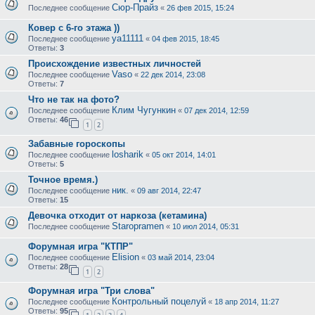
Сюр-Прайз
Последнее сообщение
«
26 фев 2015, 15:24
Ковер с 6-го этажа ))
ya11111
Последнее сообщение
«
04 фев 2015, 18:45
Ответы:
3
Происхождение известных личностей
Vaso
Последнее сообщение
«
22 дек 2014, 23:08
Ответы:
7
Что не так на фото?
Клим Чугункин
Последнее сообщение
«
07 дек 2014, 12:59
Ответы:
46
1
2
Забавные гороскопы
losharik
Последнее сообщение
«
05 окт 2014, 14:01
Ответы:
5
Точное время.)
ник.
Последнее сообщение
«
09 авг 2014, 22:47
Ответы:
15
Девочка отходит от наркоза (кетамина)
Staropramen
Последнее сообщение
«
10 июл 2014, 05:31
Форумная игра "КТПР"
Elision
Последнее сообщение
«
03 май 2014, 23:04
Ответы:
28
1
2
Форумная игра "Три слова"
Контрольный поцелуй
Последнее сообщение
«
18 апр 2014, 11:27
Ответы:
95