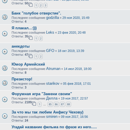
Ответы:
50
1
2
3
Банк "голубое отверстие".
godzilla
Последнее сообщение
«
29 ноя 2020, 15:49
Ответы:
4
Я плакал...:)))
Leks
Последнее сообщение
«
23 фев 2020, 20:48
Ответы:
35
1
2
анекдоты
GFO
Последнее сообщение
«
18 окт 2019, 13:39
Ответы:
47
1
2
Юмор Армейский
Atruman
Последнее сообщение
«
14 июл 2018, 18:00
Ответы:
8
Презистор!
starikov
Последнее сообщение
«
05 фев 2018, 17:01
Ответы:
3
Форумная игра "Замени своим"
Делла
Последнее сообщение
«
19 ноя 2017, 22:57
Ответы:
2189
1
85
86
87
88
…
За что мы так любим Анфису Чехову)
smiren
Последнее сообщение
«
09 ноя 2017, 16:56
Ответы:
24
Угадай название фильма по фразе из него.....