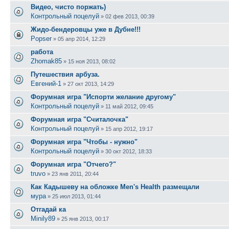
Видео, чисто поржать)
Контрольный поцелуй
»
02 фев 2013, 00:39
Жидо-бендеровцы уже в Дубне!!!
Popser
»
05 апр 2014, 12:29
работа
Zhomak85
»
15 ноя 2013, 08:02
Путешествия арбуза.
Евгений-1
»
27 окт 2013, 14:29
Форумная игра "Испорти желание другому"
Контрольный поцелуй
»
11 май 2012, 09:45
Форумная игра "Считалочка"
Контрольный поцелуй
»
15 апр 2012, 19:17
Форумная игра "Чтобы - нужно"
Контрольный поцелуй
»
30 окт 2012, 18:33
Форумная игра "Отчего?"
truvo
»
23 янв 2011, 20:44
Как Кадышеву на обложке Men's Health размещали
мура
»
25 июл 2013, 01:44
Отгадай ка
Minily89
»
25 янв 2013, 00:17