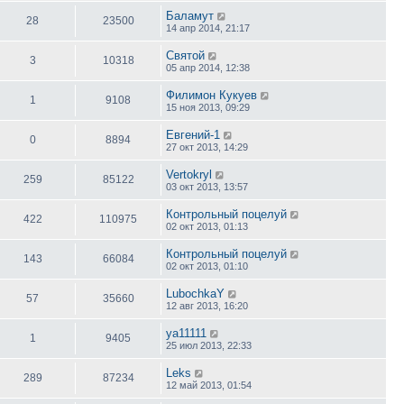
Баламут
28
23500
14 апр 2014, 21:17
Святой
3
10318
05 апр 2014, 12:38
Филимон Кукуев
1
9108
15 ноя 2013, 09:29
Евгений-1
0
8894
27 окт 2013, 14:29
Vertokryl
259
85122
03 окт 2013, 13:57
Контрольный поцелуй
422
110975
02 окт 2013, 01:13
Контрольный поцелуй
143
66084
02 окт 2013, 01:10
LubochkaY
57
35660
12 авг 2013, 16:20
ya11111
1
9405
25 июл 2013, 22:33
Leks
289
87234
12 май 2013, 01:54