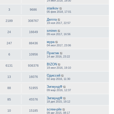
14 июл 2018, 18:00
starikov
3
9686
05 фев 2018, 17:01
Делла
2189
308767
19 ноя 2017, 22:57
smiren
24
16649
09 ноя 2017, 16:56
мура
247
88436
04 июл 2017, 23:06
Пунктик
6
10956
14 авг 2016, 23:22
BIZON
6131
936376
19 июл 2016, 19:10
Одиссей
13
16076
02 апр 2016, 11:30
ЗигмундФ
88
51955
09 мар 2016, 12:37
ЗигмундФ
85
45576
18 дек 2015, 19:12
screw-pile
10
15185
09 авг 2015, 08:17