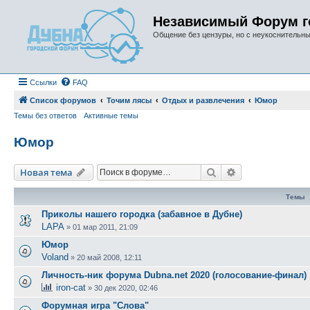
Независимый Форум г
Общение без цензуры, но с неукоснительн
Ссылки
FAQ
Список форумов
Точим лясы
Отдых и развлечения
Юмор
Темы без ответов
Активные темы
Юмор
Поиск
Расширенный п
Новая тема
Темы
Приколы нашего городка (забавное в Дубне)
LAPA
»
01 мар 2011, 21:09
Юмор
Voland
»
20 май 2008, 12:11
Личность-ник форума Dubna.net 2020 (голосование-финал)
iron-cat
»
30 дек 2020, 02:46
Форумная игра "Слова"