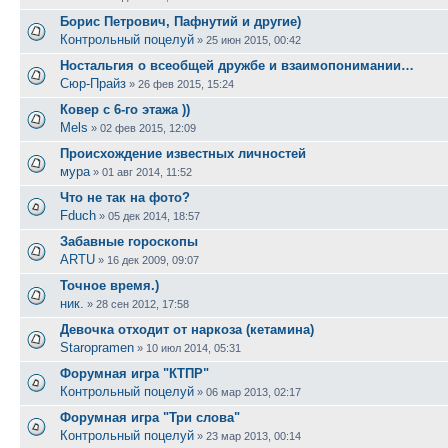
Борис Петрович, Пафнутий и другие)
Контрольный поцелуй
»
25 июн 2015, 00:42
Ностальгия о всеобщей дружбе и взаимопонимании…
Сюр-Прайз
»
26 фев 2015, 15:24
Ковер с 6-го этажа ))
Mels
»
02 фев 2015, 12:09
Происхождение известных личностей
мура
»
01 авг 2014, 11:52
Что не так на фото?
Fduch
»
05 дек 2014, 18:57
Забавные гороскопы
ARTU
»
16 дек 2009, 09:07
Точное время.)
ник.
»
28 сен 2012, 17:58
Девочка отходит от наркоза (кетамина)
Staropramen
»
10 июл 2014, 05:31
Форумная игра "КТПР"
Контрольный поцелуй
»
06 мар 2013, 02:17
Форумная игра "Три слова"
Контрольный поцелуй
»
23 мар 2013, 00:14