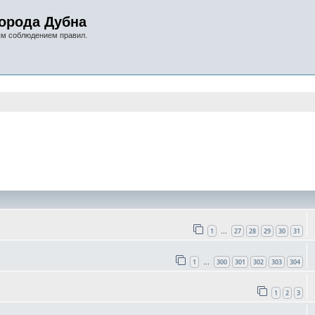
орода Дубна
ым соблюдением правил.
оиск
1
27
28
29
30
31
…
1
300
301
302
303
304
…
1
2
3