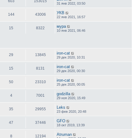
603
153015
31 янв 2022, 03:50
УКВ
144
43006
22 янв 2021, 16:57
мура
15
8322
10 янв 2021, 06:46
iron-cat
29
13845
29 дек 2020, 10:31
iron-cat
15
8131
29 дек 2020, 00:30
iron-cat
50
23310
25 дек 2020, 00:05
godzilla
4
7001
29 ноя 2020, 15:49
Leks
35
29955
23 фев 2020, 20:48
GFO
47
37446
18 окт 2019, 13:39
Atruman
8
12194