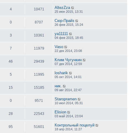
AltezZza
4
10471
25 июн 2015, 13:31
Сюр-Прайз
0
8707
26 фев 2015, 15:24
ya11111
3
10361
04 фев 2015, 18:45
Vaso
7
11979
22 дек 2014, 23:08
Клим Чугункин
46
29439
07 дек 2014, 12:59
losharik
5
11995
05 окт 2014, 14:01
ник.
15
15185
09 авг 2014, 22:47
Staropramen
0
9571
10 июл 2014, 05:31
Elision
28
22543
03 май 2014, 23:04
Контрольный поцелуй
95
51601
18 апр 2014, 11:27