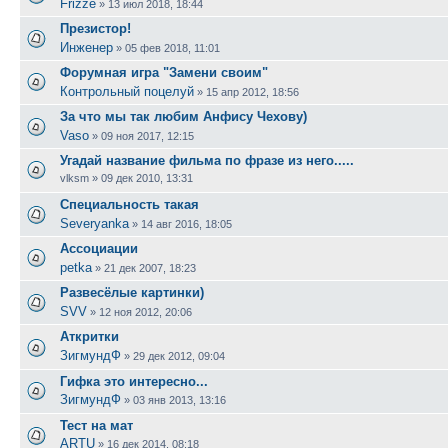
Frizze
»
13 июл 2018, 18:44
Презистор!
Инженер
»
05 фев 2018, 11:01
Форумная игра "Замени своим"
Контрольный поцелуй
»
15 апр 2012, 18:56
За что мы так любим Анфису Чехову)
Vaso
»
09 ноя 2017, 12:15
Угадай название фильма по фразе из него.....
vlksm
»
09 дек 2010, 13:31
Специальность такая
Severyanka
»
14 авг 2016, 18:05
Ассоциации
petka
»
21 дек 2007, 18:23
Развесёлые картинки)
SVV
»
12 ноя 2012, 20:06
Аткритки
ЗигмундФ
»
29 дек 2012, 09:04
Гифка это интересно...
ЗигмундФ
»
03 янв 2013, 13:16
Тест на мат
ARTU
»
16 дек 2014, 08:18