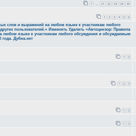
1
21
22
23
24
25
…
1
2
3
4
5
6
ных слов и выражений на любом языке к участникам любого
других пользователей.= Изменить Удалить =Автоцензор: Правила
на любом языке к участникам любого обсуждения и обсуждаемым
 года. Дубна.нет
1
2
1
2
3
1
2
1
2