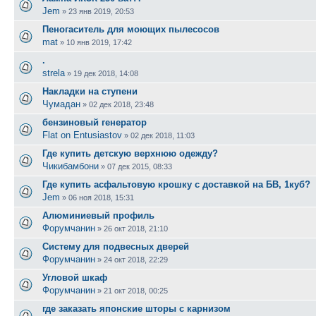
Jem
»
23 янв 2019, 20:53
Пеногаситель для моющих пылесосов
mat
»
10 янв 2019, 17:42
.
strela
»
19 дек 2018, 14:08
Накладки на ступени
Чумадан
»
02 дек 2018, 23:48
бензиновый генератор
Flat on Entusiastov
»
02 дек 2018, 11:03
Где купить детскую верхнюю одежду?
Чикибамбони
»
07 дек 2015, 08:33
Где купить асфальтовую крошку с доставкой на БВ, 1куб?
Jem
»
06 ноя 2018, 15:31
Алюминиевый профиль
Форумчанин
»
26 окт 2018, 21:10
Систему для подвесных дверей
Форумчанин
»
24 окт 2018, 22:29
Угловой шкаф
Форумчанин
»
21 окт 2018, 00:25
где заказать японские шторы с карнизом