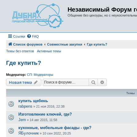
Независимый Форум г
Общение без цензуры, но с неукоснительн
Ссылки
FAQ
Список форумов
Совместные закупки
Где купить?
Темы без ответов
Активные темы
Где купить?
Модератор:
СП: Модераторы
Поиск
Расширенный п
Новая тема
Темы
купить щебень
rabpens
»
21 ноя 2016, 22:38
Изготовление ключей, где?
Jem
»
14 авг 2015, 11:58
кухонные, мебельные фасады - где?
ЯБулочник
»
10 сен 2022, 20:25