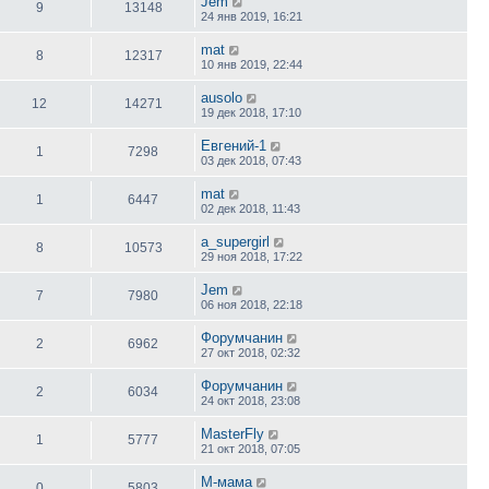
Jem
9
13148
24 янв 2019, 16:21
mat
8
12317
10 янв 2019, 22:44
ausolo
12
14271
19 дек 2018, 17:10
Евгений-1
1
7298
03 дек 2018, 07:43
mat
1
6447
02 дек 2018, 11:43
a_supergirl
8
10573
29 ноя 2018, 17:22
Jem
7
7980
06 ноя 2018, 22:18
Форумчанин
2
6962
27 окт 2018, 02:32
Форумчанин
2
6034
24 окт 2018, 23:08
MasterFly
1
5777
21 окт 2018, 07:05
М-мама
0
5803