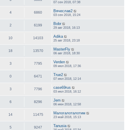
07 сен 2018, 07:38
Вячеслав2
4
6860
03 сен 2018, 15:24
Bobr
2
6199
29 авг 2018, 16:13
Adika
10
14103
25 авг 2018, 23:18
MasterFly
18
13570
06 авг 2018, 18:30
Verden
3
7795
09 июл 2018, 17:36
True2
0
6471
07 июл 2018, 12:14
case69rus
3
7796
03 июл 2018, 16:12
Jem
6
8296
06 июн 2018, 12:58
Малогалоталотим
14
11475
23 май 2018, 15:13
Tanusia
5
9247
16 май 2018, 07:34