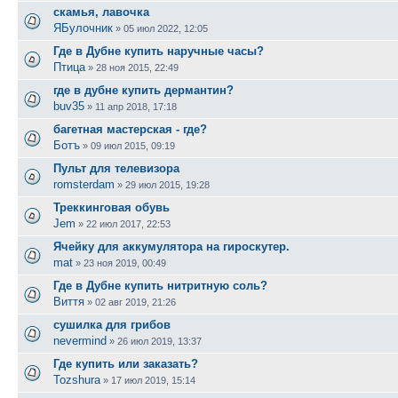
скамья, лавочка
ЯБулочник
»
05 июл 2022, 12:05
Где в Дубне купить наручные часы?
Птица
»
28 ноя 2015, 22:49
где в дубне купить дермантин?
buv35
»
11 апр 2018, 17:18
багетная мастерская - где?
Ботъ
»
09 июл 2015, 09:19
Пульт для телевизора
romsterdam
»
29 июл 2015, 19:28
Треккинговая обувь
Jem
»
22 июл 2017, 22:53
Ячейку для аккумулятора на гироскутер.
mat
»
23 ноя 2019, 00:49
Где в Дубне купить нитритную соль?
Виття
»
02 авг 2019, 21:26
сушилка для грибов
nevermind
»
26 июл 2019, 13:37
Где купить или заказать?
Tozshura
»
17 июл 2019, 15:14