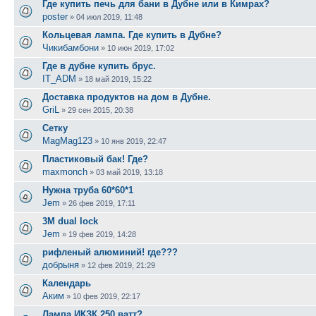
Где купить печь для бани в Дубне или в Кимрах?
poster
»
04 июл 2019, 11:48
Кольцевая лампа. Где купить в Дубне?
Чикибамбони
»
10 июн 2019, 17:02
Где в дубне купить брус.
IT_ADM
»
18 май 2019, 15:22
Доставка продуктов на дом в Дубне.
GriL
»
29 сен 2015, 20:38
Сетку
MagMag123
»
10 янв 2019, 22:47
Пластиковый бак! Где?
maxmonch
»
03 май 2019, 13:18
Нужна труба 60*60*1
Jem
»
26 фев 2019, 17:11
3М dual lock
Jem
»
19 фев 2019, 14:28
рифленый алюминий! где???
добрыня
»
12 фев 2019, 21:29
Календарь
Аким
»
10 фев 2019, 22:17
Лампа ИКЗК 250 ватт?