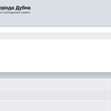
орода Дубна
ым соблюдением правил.
оиск