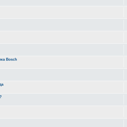
ика Bosch
да
?