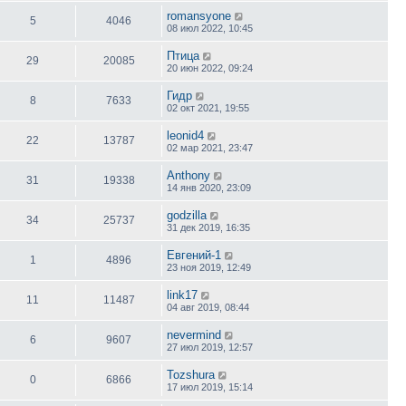
romansyone
5
4046
08 июл 2022, 10:45
Птица
29
20085
20 июн 2022, 09:24
Гидр
8
7633
02 окт 2021, 19:55
leonid4
22
13787
02 мар 2021, 23:47
Anthony
31
19338
14 янв 2020, 23:09
godzilla
34
25737
31 дек 2019, 16:35
Евгений-1
1
4896
23 ноя 2019, 12:49
link17
11
11487
04 авг 2019, 08:44
nevermind
6
9607
27 июл 2019, 12:57
Tozshura
0
6866
17 июл 2019, 15:14