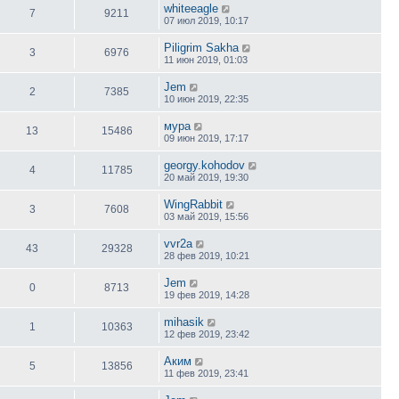
whiteeagle
7
9211
07 июл 2019, 10:17
Piligrim Sakha
3
6976
11 июн 2019, 01:03
Jem
2
7385
10 июн 2019, 22:35
мура
13
15486
09 июн 2019, 17:17
georgy.kohodov
4
11785
20 май 2019, 19:30
WingRabbit
3
7608
03 май 2019, 15:56
vvr2a
43
29328
28 фев 2019, 10:21
Jem
0
8713
19 фев 2019, 14:28
mihasik
1
10363
12 фев 2019, 23:42
Аким
5
13856
11 фев 2019, 23:41