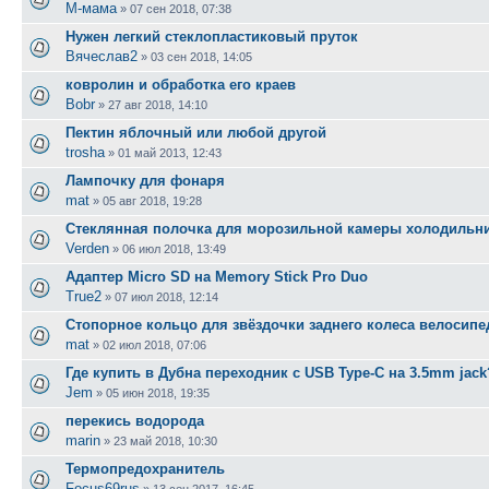
М-мама
»
07 сен 2018, 07:38
Нужен легкий стеклопластиковый пруток
Вячеслав2
»
03 сен 2018, 14:05
ковролин и обработка его краев
Bobr
»
27 авг 2018, 14:10
Пектин яблочный или любой другой
trosha
»
01 май 2013, 12:43
Лампочку для фонаря
mat
»
05 авг 2018, 19:28
Стеклянная полочка для морозильной камеры холодильн
Verden
»
06 июл 2018, 13:49
Адаптер Micro SD на Memory Stick Pro Duo
True2
»
07 июл 2018, 12:14
Стопорное кольцо для звёздочки заднего колеса велосипе
mat
»
02 июл 2018, 07:06
Где купить в Дубна переходник c USB Type-C на 3.5mm jack
Jem
»
05 июн 2018, 19:35
перекись водорода
marin
»
23 май 2018, 10:30
Термопредохранитель
Focus69rus
»
13 сен 2017, 16:45