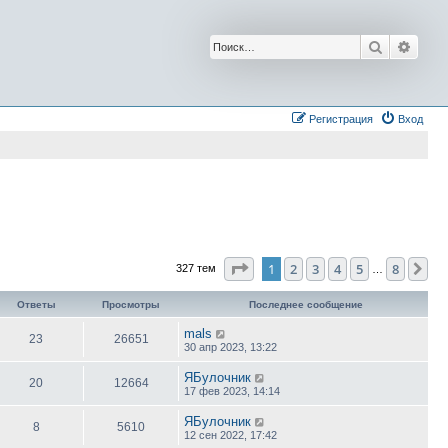
Поиск
Расш
Регистрация
Вход
Страница
1
из
8
1
2
3
4
5
8
Сл
327 тем
…
Ответы
Просмотры
Последнее сообщение
mals
23
26651
30 апр 2023, 13:22
ЯБулочник
20
12664
17 фев 2023, 14:14
ЯБулочник
8
5610
12 сен 2022, 17:42