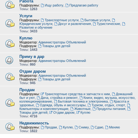
Работа
Подфорумы:
Ищу работу
,
Предлагаю работу
Темы:
1263
Услуги
Подфорумы:
Транспортные услуги
,
Бытовые услуги
,
Юридические услуги
,
Досуг и развлечения
,
Туристические
,
Развитие и обучение
Темы:
3433
Куплю
Модератор:
Администраторы Объявлений
Подфорум:
Товары для детей
Темы:
1443
Приму в дар
Модератор:
Администраторы Объявлений
Темы:
860
Отдам даром
Модератор:
Администраторы Объявлений
Подфорум:
Товары для детей
Темы:
945
Продам
Подфорумы:
Транспортные средства и запчасти к ним
,
Домашний
быт и уют
,
Дача, стройка и ремонт
,
Книги, видео, музыка, искусство,
коллекционирование
,
Бытовая техника и электроника
,
Красота и
здоровье
,
Одежда, обувь и аксессуары
,
Туризм, отдых, спорт
,
Компьютеры и комплектующие
,
Животные
,
Продукты питания
,
Товары для детей
,
Отдам даром
,
Куплю
Темы:
4716
Недвижимость
Подфорумы:
Продам
,
Куплю
,
Сниму
,
Сдаю
,
Меняю
Темы:
1822