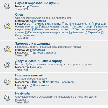
Наука и образование Дубны
Модератор:
Умники
Темы:
533
Спорт
Физическая культура во всех её проявлениях
Модератор:
Спортсмены
Подфорумы:
Зимние виды спорта
,
Летние виды спорта
,
Борьба и
боевые искусства
,
Велосипедный спорт
,
Авто/мото спорт
,
Водные
виды спорта
,
Гимнастика, танцы, фитнесс
,
Экстремальные виды
спорта
,
Интеллектуальные виды спорта
,
Атлетика
,
Стрельба
,
Спортболталка
Темы:
850
Здоровье и медицина
Проблемы, советы, решения, врачи и клиники города
Модератор:
Модермеды
Подфорум:
Детская медицина
Темы:
1117
Досуг и кухня в нашем городе
Места в Дубне, где можно вкусно покушать и провести время
Модератор:
Кулинары
Темы:
730
Поможем вместе!
Возлюби ближнего своего
Восьмой лепесток
Модераторы:
,
Волонтёры
Подфорум:
Поиск людей
Темы:
341
Не флейм
Обсуждение всего остального, не попадающего в тематику других
разделов
Темы:
3840