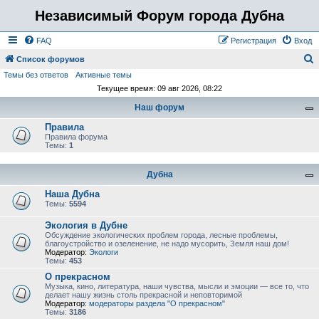
Независимый Форум города Дубна
FAQ
Регистрация
Вход
Список форумов
Темы без ответов
Активные темы
о
Текущее время: 09 авг 2026, 08:22
и
Наш форум
с
Правила
к
Правила форума
Темы:
1
Дубна
Наша Дубна
Темы:
5594
Экология в Дубне
Обсуждение экологических проблем города, лесные проблемы,
благоустройство и озеленение, не надо мусорить, Земля наш дом!
Модератор:
Экологи
Темы:
453
О прекрасном
Музыка, кино, литература, наши чувства, мысли и эмоции — все то, что
делает нашу жизнь столь прекрасной и неповторимой
Модератор:
модераторы раздела "О прекрасном"
Темы:
3186