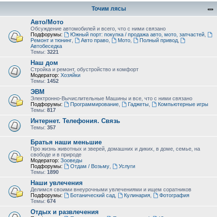
Точим лясы
Авто/Мото
Обсуждение автомобилей и всего, что с ними связано
Подфорумы:
Южный порт: покупка / продажа авто, мото, запчастей
,
Ремонт и тюнинг
,
Авто право
,
Мото
,
Полный привод
,
Автобеседка
Темы:
3221
Наш дом
Стройка и ремонт, обустройство и комфорт
Модератор:
Хозяйки
Темы:
1452
ЭВМ
Электронно-Вычислительные Машины и все, что с ними связано
Подфорумы:
Программирование
,
Гаджеты
,
Компьютерные игры
Темы:
817
Интернет. Телефония. Связь
Темы:
357
Братья наши меньшие
Про жизнь животных и зверей, домашних и диких, в доме, семье, на
свободе и в природе
Модератор:
Зооведы
Подфорумы:
Отдам / Возьму
,
Услуги
Темы:
1890
Наши увлечения
Делимся своими внеурочными увлечениями и ищем соратников
Подфорумы:
Ботанический сад
,
Кулинария
,
Фотография
Темы:
674
Отдых и развлечения