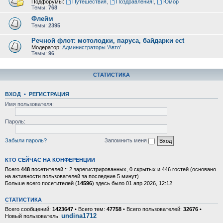
Подфорумы:
Путешествия
,
Поздравления!
,
Юмор
Темы:
768
Флейм
Темы:
2395
Речной флот: мотолодки, паруса, байдарки ect
Модератор:
Администраторы 'Авто'
Темы:
96
СТАТИСТИКА
ВХОД
•
РЕГИСТРАЦИЯ
Имя пользователя:
Пароль:
Забыли пароль?
Запомнить меня
КТО СЕЙЧАС НА КОНФЕРЕНЦИИ
Всего
448
посетителей :: 2 зарегистрированных, 0 скрытых и 446 гостей (основано
на активности пользователей за последние 5 минут)
Больше всего посетителей (
14596
) здесь было 01 апр 2026, 12:12
СТАТИСТИКА
Всего сообщений:
1423647
• Всего тем:
47758
• Всего пользователей:
32676
•
undina1712
Новый пользователь: