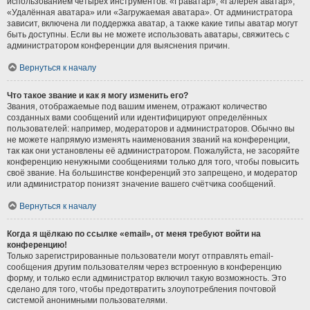
использованием четырёх инструментов: «Граватар», «Галерея аватар»,
«Удалённая аватара» или «Загружаемая аватара». От администратора
зависит, включена ли поддержка аватар, а также какие типы аватар могут
быть доступны. Если вы не можете использовать аватары, свяжитесь с
администратором конференции для выяснения причин.
Вернуться к началу
Что такое звание и как я могу изменить его?
Звания, отображаемые под вашим именем, отражают количество
созданных вами сообщений или идентифицируют определённых
пользователей: например, модераторов и администраторов. Обычно вы
не можете напрямую изменять наименования званий на конференции,
так как они установлены её администратором. Пожалуйста, не засоряйте
конференцию ненужными сообщениями только для того, чтобы повысить
своё звание. На большинстве конференций это запрещено, и модератор
или администратор понизят значение вашего счётчика сообщений.
Вернуться к началу
Когда я щёлкаю по ссылке «email», от меня требуют войти на
конференцию!
Только зарегистрированные пользователи могут отправлять email-
сообщения другим пользователям через встроенную в конференцию
форму, и только если администратор включил такую возможность. Это
сделано для того, чтобы предотвратить злоупотребления почтовой
системой анонимными пользователями.