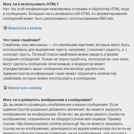
Могу ли я использовать HTML?
Нет. На этой конференции невозможны отправка и обработка HTML-кода
в сообщениях. Большая часть возможностей HTML по форматированию
сообщений может быть реализована с использованием BBCode.
Вернуться к началу
Что такое смайлики?
Смайлики, или эмотиконы — это маленькие картинки, которые могут быть
использованы для выражения чувств, например :) означает радость, а :(
означает грусть. Полный список смайликов можно увидеть в форме
создания сообщений. Только не перестарайтесь, используя их: они легко
могут сделать сообщение нечитаемым, и модератор может
отредактировать ваше сообщение или вообще удалить его.
Администратор конференции также может ограничить количество
смайликов, которое можно использовать в сообщении.
Вернуться к началу
Могу ли я добавлять изображения к сообщениям?
Да, вы можете размещать изображения в ваших сообщениях. Если
администратор разрешил добавлять вложения, вы можете загрузить
изображение на конференцию. Если нет, вы должны указать ссылку на
изображение, сохранённое на общедоступном веб-сервере. Пример
ссылки: http://www.example.com/my-picture.gif. Вы не можете указывать
ссылку ни на изображения, хранящиеся на вашем компьютере (если он не
является общедоступным сервером), ни на изображения, для доступа к