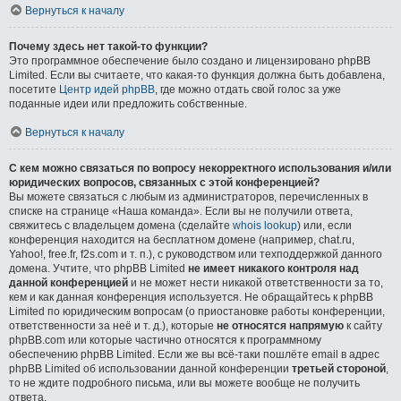
Вернуться к началу
Почему здесь нет такой-то функции?
Это программное обеспечение было создано и лицензировано phpBB
Limited. Если вы считаете, что какая-то функция должна быть добавлена,
посетите
Центр идей phpBB
, где можно отдать свой голос за уже
поданные идеи или предложить собственные.
Вернуться к началу
С кем можно связаться по вопросу некорректного использования и/или
юридических вопросов, связанных с этой конференцией?
Вы можете связаться с любым из администраторов, перечисленных в
списке на странице «Наша команда». Если вы не получили ответа,
свяжитесь с владельцем домена (сделайте
whois lookup
) или, если
конференция находится на бесплатном домене (например, chat.ru,
Yahoo!, free.fr, f2s.com и т. п.), с руководством или техподдержкой данного
домена. Учтите, что phpBB Limited
не имеет никакого контроля над
данной конференцией
и не может нести никакой ответственности за то,
кем и как данная конференция используется. Не обращайтесь к phpBB
Limited по юридическим вопросам (о приостановке работы конференции,
ответственности за неё и т. д.), которые
не относятся напрямую
к сайту
phpBB.com или которые частично относятся к программному
обеспечению phpBB Limited. Если же вы всё-таки пошлёте email в адрес
phpBB Limited об использовании данной конференции
третьей стороной
,
то не ждите подробного письма, или вы можете вообще не получить
ответа.