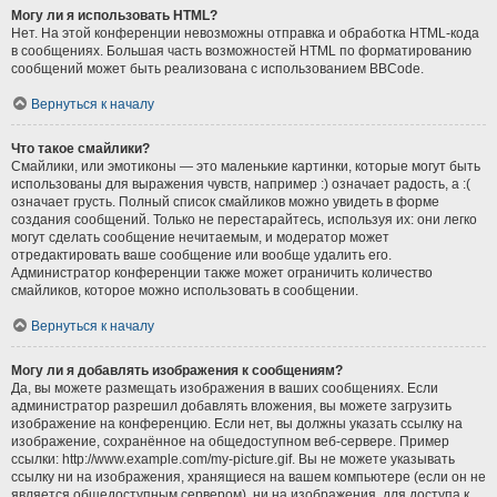
Могу ли я использовать HTML?
Нет. На этой конференции невозможны отправка и обработка HTML-кода
в сообщениях. Большая часть возможностей HTML по форматированию
сообщений может быть реализована с использованием BBCode.
Вернуться к началу
Что такое смайлики?
Смайлики, или эмотиконы — это маленькие картинки, которые могут быть
использованы для выражения чувств, например :) означает радость, а :(
означает грусть. Полный список смайликов можно увидеть в форме
создания сообщений. Только не перестарайтесь, используя их: они легко
могут сделать сообщение нечитаемым, и модератор может
отредактировать ваше сообщение или вообще удалить его.
Администратор конференции также может ограничить количество
смайликов, которое можно использовать в сообщении.
Вернуться к началу
Могу ли я добавлять изображения к сообщениям?
Да, вы можете размещать изображения в ваших сообщениях. Если
администратор разрешил добавлять вложения, вы можете загрузить
изображение на конференцию. Если нет, вы должны указать ссылку на
изображение, сохранённое на общедоступном веб-сервере. Пример
ссылки: http://www.example.com/my-picture.gif. Вы не можете указывать
ссылку ни на изображения, хранящиеся на вашем компьютере (если он не
является общедоступным сервером), ни на изображения, для доступа к