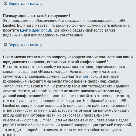
Вернуться к началу
Почему здесь нет такой-то функции?
Это программное обеспечение было создано и лицензировано phpBB
Limited. Если вы считаете, что какая-то функция должна быть добавлена,
посетите
Центр идей phpBB
, где можно отдать свой голос за уже
поданные идеи или предложить собственные.
Вернуться к началу
С кем можно связаться по вопросу некорректного использования и/или
юридических вопросов, связанных с этой конференцией?
Вы можете связаться с любым из администраторов, перечисленных в
списке на странице «Наша команда». Если вы не получили ответа,
свяжитесь с владельцем домена (сделайте
whois lookup
) или, если
конференция находится на бесплатном домене (например, chat.ru,
Yahoo!, free.fr, f2s.com и т. п.), с руководством или техподдержкой данного
домена. Учтите, что phpBB Limited
не имеет никакого контроля над
данной конференцией
и не может нести никакой ответственности за то,
кем и как данная конференция используется. Не обращайтесь к phpBB
Limited по юридическим вопросам (о приостановке работы конференции,
ответственности за неё и т. д.), которые
не относятся напрямую
к сайту
phpBB.com или которые частично относятся к программному
обеспечению phpBB Limited. Если же вы всё-таки пошлёте email в адрес
phpBB Limited об использовании данной конференции
третьей стороной
,
то не ждите подробного письма, или вы можете вообще не получить
ответа.