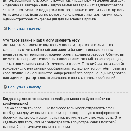
использованием четырёх инструментов: «Граватар», «Галерея аватар»,
«Удалённая аватара» или «Загружаемая аватара». От администратора
зависит, включена ли поддержка аватар, а также какие типы аватар могут
быть доступны. Если вы не можете использовать аватары, свяжитесь с
администратором конференции для выяснения причин.
Вернуться к началу
Что такое звание и как я могу изменить его?
Звания, отображаемые под вашим именем, отражают количество
созданных вами сообщений или идентифицируют определённых
пользователей: например, модераторов и администраторов. Обычно вы
не можете напрямую изменять наименования званий на конференции,
так как они установлены её администратором. Пожалуйста, не засоряйте
конференцию ненужными сообщениями только для того, чтобы повысить
своё звание. На большинстве конференций это запрещено, и модератор
или администратор понизят значение вашего счётчика сообщений.
Вернуться к началу
Когда я щёлкаю по ссылке «email», от меня требуют войти на
конференцию!
Только зарегистрированные пользователи могут отправлять email-
сообщения другим пользователям через встроенную в конференцию
форму, и только если администратор включил такую возможность. Это
сделано для того, чтобы предотвратить злоупотребления почтовой
системой анонимными пользователями.